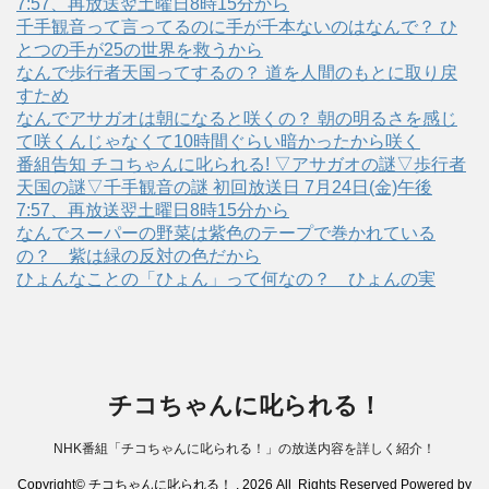
7:57、再放送翌土曜日8時15分から
千手観音って言ってるのに手が千本ないのはなんで？ ひ
とつの手が25の世界を救うから
なんで歩行者天国ってするの？ 道を人間のもとに取り戻
すため
なんでアサガオは朝になると咲くの？ 朝の明るさを感じ
て咲くんじゃなくて10時間ぐらい暗かったから咲く
番組告知 チコちゃんに叱られる! ▽アサガオの謎▽歩行者
天国の謎▽千手観音の謎 初回放送日 7月24日(金)午後
7:57、再放送翌土曜日8時15分から
なんでスーパーの野菜は紫色のテープで巻かれている
の？ 紫は緑の反対の色だから
ひょんなことの「ひょん」って何なの？ ひょんの実
チコちゃんに叱られる！
NHK番組「チコちゃんに叱られる！」の放送内容を詳しく紹介！
Copyright© チコちゃんに叱られる！ , 2026 All Rights Reserved Powered by