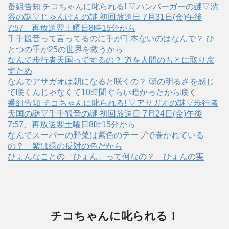
番組告知 チコちゃんに叱られる! ▽ハンバーガーの謎▽渋
谷の謎▽じゃんけんの謎 初回放送日 7月31日(金)午後
7:57、再放送翌土曜日8時15分から
千手観音って言ってるのに手が千本ないのはなんで？ ひ
とつの手が25の世界を救うから
なんで歩行者天国ってするの？ 道を人間のもとに取り戻
すため
なんでアサガオは朝になると咲くの？ 朝の明るさを感じ
て咲くんじゃなくて10時間ぐらい暗かったから咲く
番組告知 チコちゃんに叱られる! ▽アサガオの謎▽歩行者
天国の謎▽千手観音の謎 初回放送日 7月24日(金)午後
7:57、再放送翌土曜日8時15分から
なんでスーパーの野菜は紫色のテープで巻かれている
の？ 紫は緑の反対の色だから
ひょんなことの「ひょん」って何なの？ ひょんの実
チコちゃんに叱られる！