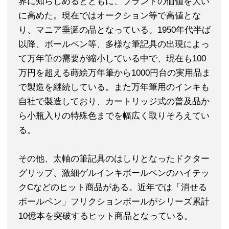
界に知らしめるとともに、ブランドの価値を大い
に高めた。現在ではオークション等で高値とな
り、マニア垂涎の品となっている。1950年代半ば
以降、ボールペン等、多様な筆記具の出現によっ
て万年筆の需要が縮小している中で、現在も100
万円を超える蒔絵万年筆から1000円台の実用品ま
で製造を継続している。また万年筆用のインキも
自社で製造しており、カートリッジ式の普及品か
ら小瓶入りの特殊色までを幅広く取りそろえてい
る。
その他、太軸の筆記具のはしりとなったドクター
グリップ、激細ゲルインキボールペンのハイテッ
クCなどのヒット商品がある。近年では「消せる
ボールペン」フリクションボールがシリーズ累計
10億本を突破するヒット商品となっている。