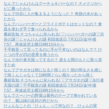
なんでじゃんけんはグーチョキパーなの？ ナメクジがヘ
ビに勝ったから
なんで渋谷に人が集まるようになった？ 奇跡の水があっ
たから
なんでハンバーガーとフライドポテトはセットなの？ 食
器を使わず手で食べられるから
番組告知 チコちゃんに叱られる! ▽ハンバーガーの謎▽渋
谷の謎▽じゃんけんの謎 初回放送日 7月31日(金)午後
7:57、再放送翌土曜日8時15分から
千手観音って言ってるのに手が千本ないのはなんで？ ひ
とつの手が25の世界を救うから
なんで歩行者天国ってするの？ 道を人間のもとに取り戻
すため
なんでアサガオは朝になると咲くの？ 朝の明るさを感じ
て咲くんじゃなくて10時間ぐらい暗かったから咲く
番組告知 チコちゃんに叱られる! ▽アサガオの謎▽歩行者
天国の謎▽千手観音の謎 初回放送日 7月24日(金)午後
7:57、再放送翌土曜日8時15分から
なんでスーパーの野菜は紫色のテープで巻かれている
の？ 紫は緑の反対の色だから
ひょんなことの「ひょん」って何なの？ ひょんの実