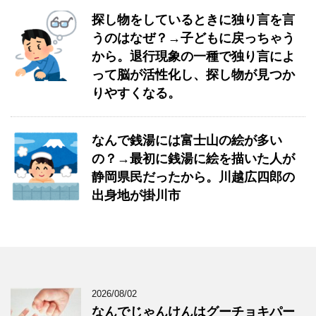
探し物をしているときに独り言を言
うのはなぜ？→子どもに戻っちゃう
から。退行現象の一種で独り言によ
って脳が活性化し、探し物が見つか
りやすくなる。
なんで銭湯には富士山の絵が多い
の？→最初に銭湯に絵を描いた人が
静岡県民だったから。川越広四郎の
出身地が掛川市
2026/08/02
なんでじゃんけんはグーチョキパー