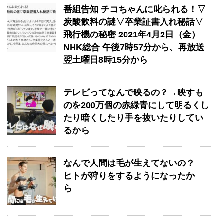
番組告知 チコちゃんに叱られる！▽
炭酸飲料の謎▽卒業証書入れ秘話▽
飛行機の秘密 2021年4月2日（金）
NHK総合 午後7時57分から、再放送
翌土曜日8時15分から
テレビってなんで映るの？→映すも
のを200万個の赤緑青にして明るくし
たり暗くしたり手を抜いたりしてい
るから
なんで人間は毛が生えてないの？
ヒトが狩りをするようになったか
ら