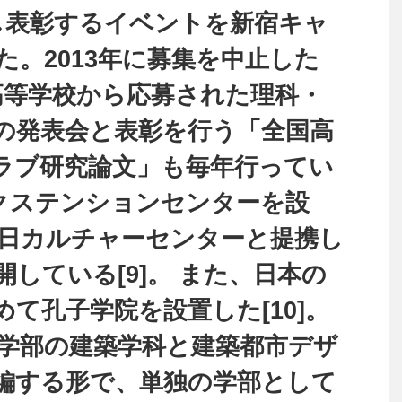
し表彰するイベントを新宿キャ
。2013年に募集を中止した
の高等学校から応募された理科・
の発表会と表彰を行う「全国高
ラブ研究論文」も毎年行ってい
にエクステンションセンターを設
朝日カルチャーセンターと提携し
している[9]。 また、日本の
て孔子学院を設置した[10]。
工学部の建築学科と建築都市デザ
編する形で、単独の学部として