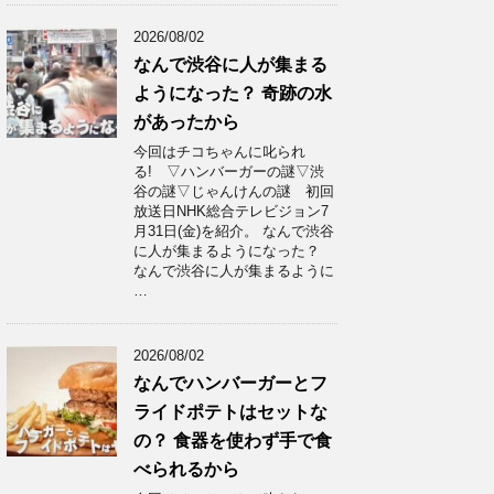
2026/08/02
なんで渋谷に人が集まる
ようになった？ 奇跡の水
があったから
今回はチコちゃんに叱られ
る! ▽ハンバーガーの謎▽渋
谷の謎▽じゃんけんの謎 初回
放送日NHK総合テレビジョン7
月31日(金)を紹介。 なんで渋谷
に人が集まるようになった？
なんで渋谷に人が集まるように
…
2026/08/02
なんでハンバーガーとフ
ライドポテトはセットな
の？ 食器を使わず手で食
べられるから