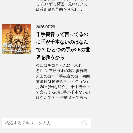
ら 忘れずに視聴、見れない人
は番組録画予約をお忘れ …
2026/07/26
千手観音って言ってるの
に手が千本ないのはなん
で？ ひとつの手が25の世
界を救うから
今回はチコちゃんに叱られ
る! ▽アサガオの謎▽歩行者
天国の謎▽千手観音の謎 初回
放送日NHK総合テレビジョン7
月24日(金)を紹介。 千手観音っ
て言ってるのに手が千本ないの
はなんで？ 千手観音って言っ
…