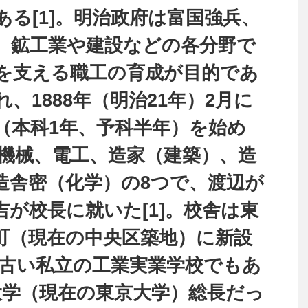
る[1]。明治政府は富国強兵、
、鉱工業や建設などの各分野で
を支える職工の育成が目的であ
、1888年（明治21年）2月に
（本科1年、予科半年）を始め
、機械、電工、造家（建築）、造
造舎密（化学）の8つで、渡辺が
が校長に就いた[1]。校舎は東
町（現在の中央区築地）に新設
も古い私立の工業実業学校でもあ
国大学（現在の東京大学）総長だっ