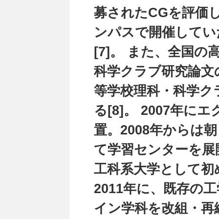
募されたCGを評価
ンパスで開催していた
[7]。 また、全国
科学クラブ研究論文
等学校理科・科学ク
る[8]。 2007年
置。2008年からは
て学習センターを展開
工科系大学として初め
2011年に、既存の
イン学科を改組・再