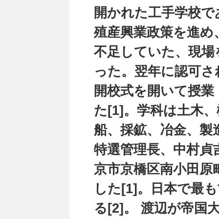
開かれた工手学校であ
殖産興業政策を進め
不足していた、現場
った。翌年に認可され
開校式を開いて授業
た[1]。学科は土木
船、採鉱、冶金、製
特選管理長、中村貞吉
京市京橋区南小田原
した[1]。日本で最
る[2]。 渡辺が帝