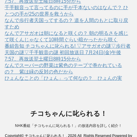
7:57、再放送翌土曜日8時15分から
千手観音って言ってるのに手が千本ないのはなんで？ ひ
とつの手が25の世界を救うから
なんで歩行者天国ってするの？ 道を人間のもとに取り戻
すため
なんでアサガオは朝になると咲くの？ 朝の明るさを感じ
て咲くんじゃなくて10時間ぐらい暗かったから咲く
番組告知 チコちゃんに叱られる! ▽アサガオの謎▽歩行者
天国の謎▽千手観音の謎 初回放送日 7月24日(金)午後
7:57、再放送翌土曜日8時15分から
なんでスーパーの野菜は紫色のテープで巻かれている
の？ 紫は緑の反対の色だから
ひょんなことの「ひょん」って何なの？ ひょんの実
チコちゃんに叱られる！
NHK番組「チコちゃんに叱られる！」の放送内容を詳しく紹介！
Copyright© チコちゃんに叱られる！ , 2026 All Rights Reserved Powered by