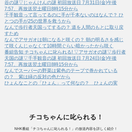
谷の謎▽じゃんけんの謎 初回放送日 7月31日(金)午後
7:57、再放送翌土曜日8時15分から
千手観音って言ってるのに手が千本ないのはなんで？ ひ
とつの手が25の世界を救うから
なんで歩行者天国ってするの？ 道を人間のもとに取り戻
すため
なんでアサガオは朝になると咲くの？ 朝の明るさを感じ
て咲くんじゃなくて10時間ぐらい暗かったから咲く
番組告知 チコちゃんに叱られる! ▽アサガオの謎▽歩行者
天国の謎▽千手観音の謎 初回放送日 7月24日(金)午後
7:57、再放送翌土曜日8時15分から
なんでスーパーの野菜は紫色のテープで巻かれている
の？ 紫は緑の反対の色だから
ひょんなことの「ひょん」って何なの？ ひょんの実
チコちゃんに叱られる！
NHK番組「チコちゃんに叱られる！」の放送内容を詳しく紹介！