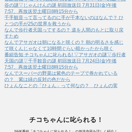
谷の謎▽じゃんけんの謎 初回放送日 7月31日(金)午後
7:57、再放送翌土曜日8時15分から
千手観音って言ってるのに手が千本ないのはなんで？ ひ
とつの手が25の世界を救うから
なんで歩行者天国ってするの？ 道を人間のもとに取り戻
すため
なんでアサガオは朝になると咲くの？ 朝の明るさを感じ
て咲くんじゃなくて10時間ぐらい暗かったから咲く
番組告知 チコちゃんに叱られる! ▽アサガオの謎▽歩行者
天国の謎▽千手観音の謎 初回放送日 7月24日(金)午後
7:57、再放送翌土曜日8時15分から
なんでスーパーの野菜は紫色のテープで巻かれている
の？ 紫は緑の反対の色だから
ひょんなことの「ひょん」って何なの？ ひょんの実
チコちゃんに叱られる！
NHK番組「チコちゃんに叱られる！」の放送内容を詳しく紹介！