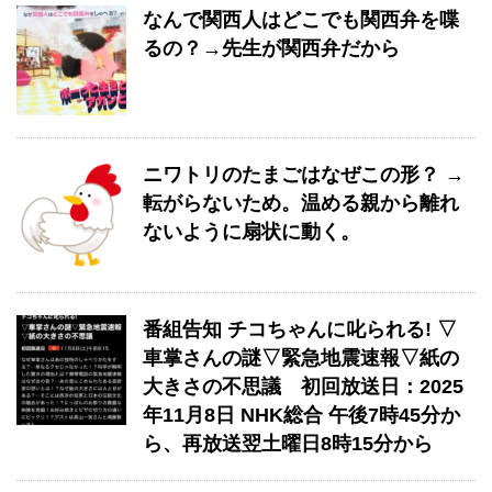
なんで関西人はどこでも関西弁を喋
るの？→先生が関西弁だから
ニワトリのたまごはなぜこの形？ →
転がらないため。温める親から離れ
ないように扇状に動く。
番組告知 チコちゃんに叱られる! ▽
車掌さんの謎▽緊急地震速報▽紙の
大きさの不思議 初回放送日：2025
年11月8日 NHK総合 午後7時45分か
ら、再放送翌土曜日8時15分から