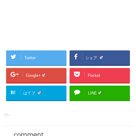
Twitter
シェア
Google+
Pocket
B!
はてブ
LINE
-
comment