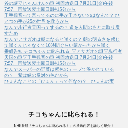
谷の謎▽じゃんけんの謎 初回放送日 7月31日(金)午後
7:57、再放送翌土曜日8時15分から
千手観音って言ってるのに手が千本ないのはなんで？ ひ
とつの手が25の世界を救うから
なんで歩行者天国ってするの？ 道を人間のもとに取り戻
すため
なんでアサガオは朝になると咲くの？ 朝の明るさを感じ
て咲くんじゃなくて10時間ぐらい暗かったから咲く
番組告知 チコちゃんに叱られる! ▽アサガオの謎▽歩行者
天国の謎▽千手観音の謎 初回放送日 7月24日(金)午後
7:57、再放送翌土曜日8時15分から
なんでスーパーの野菜は紫色のテープで巻かれている
の？ 紫は緑の反対の色だから
ひょんなことの「ひょん」って何なの？ ひょんの実
チコちゃんに叱られる！
NHK番組「チコちゃんに叱られる！」の放送内容を詳しく紹介！