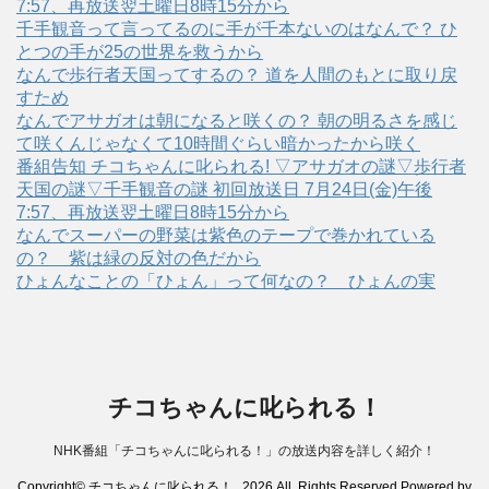
7:57、再放送翌土曜日8時15分から
千手観音って言ってるのに手が千本ないのはなんで？ ひ
とつの手が25の世界を救うから
なんで歩行者天国ってするの？ 道を人間のもとに取り戻
すため
なんでアサガオは朝になると咲くの？ 朝の明るさを感じ
て咲くんじゃなくて10時間ぐらい暗かったから咲く
番組告知 チコちゃんに叱られる! ▽アサガオの謎▽歩行者
天国の謎▽千手観音の謎 初回放送日 7月24日(金)午後
7:57、再放送翌土曜日8時15分から
なんでスーパーの野菜は紫色のテープで巻かれている
の？ 紫は緑の反対の色だから
ひょんなことの「ひょん」って何なの？ ひょんの実
チコちゃんに叱られる！
NHK番組「チコちゃんに叱られる！」の放送内容を詳しく紹介！
Copyright© チコちゃんに叱られる！ , 2026 All Rights Reserved Powered by