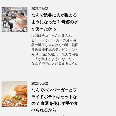
2026/08/02
なんで渋谷に人が集まる
ようになった？ 奇跡の水
があったから
今回はチコちゃんに叱られ
る! ▽ハンバーガーの謎▽渋
谷の謎▽じゃんけんの謎 初回
放送日NHK総合テレビジョン7
月31日(金)を紹介。 なんで渋谷
に人が集まるようになった？
なんで渋谷に人が集まるように
…
2026/08/02
なんでハンバーガーとフ
ライドポテトはセットな
の？ 食器を使わず手で食
べられるから