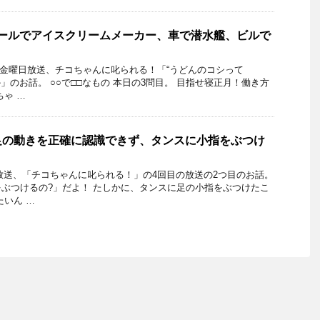
ボールでアイスクリームメーカー、車で潜水艦、ビルで
月1日金曜日放送、チコちゃんに叱られる！「“うどんのコシって
か」のお話。 ○○で□□なもの 本日の3問目。 目指せ寝正月！働き方
ちゃ …
足の動きを正確に認識できず、タンスに小指をぶつけ
4日放送、「チコちゃんに叱られる！」の4回目の放送の2つ目のお話。
ぶつけるの?」だよ！ たしかに、タンスに足の小指をぶつけたこ
たいん …