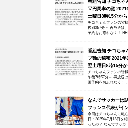
番組告知 チコちゃ
▽円周率の謎 202
土曜日8時15分から
チコちゃんファンの皆様！
後7時57分～ 再放送
予約をお忘れなく！ NH
番組告知 チコちゃ
プ麺の秘密 2021
翌土曜日8時15分か
チコちゃんファンの皆様！
午後7時57分～ 再放
画予約をお忘れなく！ 
なんでサッカーは
フランス代表がイ
今回はチコちゃんに叱ら
日：2025年7月18
ったの？ なんでサッカ