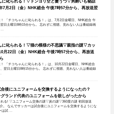
んに叱られる！▽ドンヨリ空と憂うつ▽男爵いも秘話
1年7月2日（金）NHK総合 午後7時57分から、再放送翌
 「チコちゃんに叱られる！」​は、7月2日金曜日、NHK総合 午
は、翌日土曜日8時15分から。 忘れずに視聴、見れない人は番組録画
 …
んに叱られる！▽猫の模様の不思議▽親指の謎▽カッ
年10月22日（金）NHK総合 午後7時57分から、再放送
ら
 「チコちゃんに叱られる！」​は、10月22日金曜日、NHK総合
送は、翌日土曜日8時15分から。 忘れずに視聴、見れない人は番組録
…
試合後にユニフォームを交換するようになったの？
ングランド代表のユニフォームを欲しがったから
れる! ▽ユニフォーム交換の謎▽炭の謎▽360度の謎 初回放送
日を紹介。 なんでサッカーは試合後にユニフォームを交換するようにな
ーは試 …