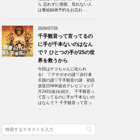
ら 忘れずに視聴、見れない人
は番組録画予約をお忘れ …
2026/07/26
千手観音って言ってるの
に手が千本ないのはなん
で？ ひとつの手が25の世
界を救うから
今回はチコちゃんに叱られ
る! ▽アサガオの謎▽歩行者
天国の謎▽千手観音の謎 初回
放送日NHK総合テレビジョン7
月24日(金)を紹介。 千手観音っ
て言ってるのに手が千本ないの
はなんで？ 千手観音って言っ
…