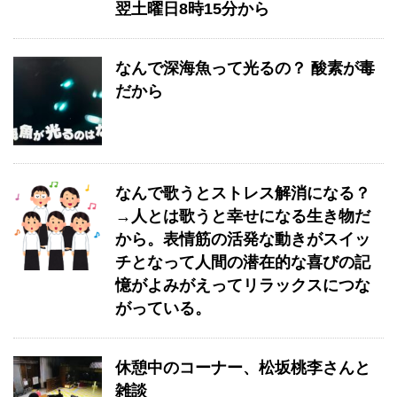
翌土曜日8時15分から
なんで深海魚って光るの？ 酸素が毒
だから
なんで歌うとストレス解消になる？
→人とは歌うと幸せになる生き物だ
から。表情筋の活発な動きがスイッ
チとなって人間の潜在的な喜びの記
憶がよみがえってリラックスにつな
がっている。
休憩中のコーナー、松坂桃李さんと
雑談