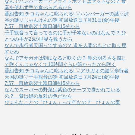
なんでハンバーガーとフライドポテトはセットなの？ 食
器を使わず手で食べられるから
番組告知 チコちゃんに叱られる! ▽ハンバーガーの謎▽渋
谷の謎▽じゃんけんの謎 初回放送日 7月31日(金)午後
7:57、再放送翌土曜日8時15分から
千手観音って言ってるのに手が千本ないのはなんで？ ひ
とつの手が25の世界を救うから
なんで歩行者天国ってするの？ 道を人間のもとに取り戻
すため
なんでアサガオは朝になると咲くの？ 朝の明るさを感じ
て咲くんじゃなくて10時間ぐらい暗かったから咲く
番組告知 チコちゃんに叱られる! ▽アサガオの謎▽歩行者
天国の謎▽千手観音の謎 初回放送日 7月24日(金)午後
7:57、再放送翌土曜日8時15分から
なんでスーパーの野菜は紫色のテープで巻かれている
の？ 紫は緑の反対の色だから
ひょんなことの「ひょん」って何なの？ ひょんの実