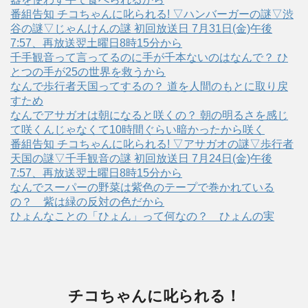
番組告知 チコちゃんに叱られる! ▽ハンバーガーの謎▽渋
谷の謎▽じゃんけんの謎 初回放送日 7月31日(金)午後
7:57、再放送翌土曜日8時15分から
千手観音って言ってるのに手が千本ないのはなんで？ ひ
とつの手が25の世界を救うから
なんで歩行者天国ってするの？ 道を人間のもとに取り戻
すため
なんでアサガオは朝になると咲くの？ 朝の明るさを感じ
て咲くんじゃなくて10時間ぐらい暗かったから咲く
番組告知 チコちゃんに叱られる! ▽アサガオの謎▽歩行者
天国の謎▽千手観音の謎 初回放送日 7月24日(金)午後
7:57、再放送翌土曜日8時15分から
なんでスーパーの野菜は紫色のテープで巻かれている
の？ 紫は緑の反対の色だから
ひょんなことの「ひょん」って何なの？ ひょんの実
チコちゃんに叱られる！