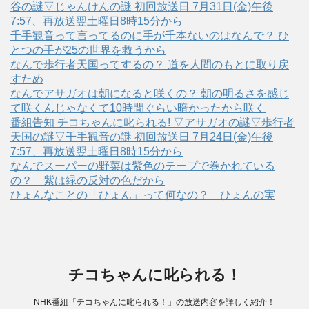
谷の謎▽じゃんけんの謎 初回放送日 7月31日(金)午後
7:57、再放送翌土曜日8時15分から
千手観音って言ってるのに手が千本ないのはなんで？ ひ
とつの手が25の世界を救うから
なんで歩行者天国ってするの？ 道を人間のもとに取り戻
すため
なんでアサガオは朝になると咲くの？ 朝の明るさを感じ
て咲くんじゃなくて10時間ぐらい暗かったから咲く
番組告知 チコちゃんに叱られる! ▽アサガオの謎▽歩行者
天国の謎▽千手観音の謎 初回放送日 7月24日(金)午後
7:57、再放送翌土曜日8時15分から
なんでスーパーの野菜は紫色のテープで巻かれている
の？ 紫は緑の反対の色だから
ひょんなことの「ひょん」って何なの？ ひょんの実
チコちゃんに叱られる！
NHK番組「チコちゃんに叱られる！」の放送内容を詳しく紹介！