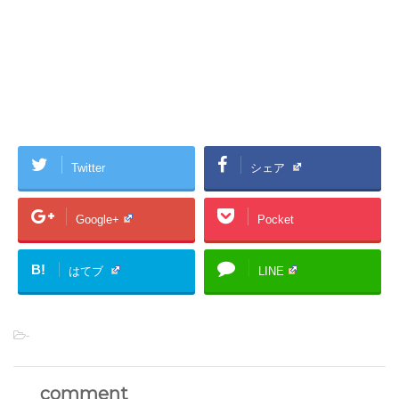
Twitter
シェア
Google+
Pocket
B!
はてブ
LINE
-
comment