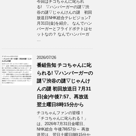
今回はチコちゃんに叱られ
る! ▽ハンバーガーの謎▽渋
谷の謎▽じゃんけんの謎 初回
放送日NHK総合テレビジョン7
月31日(金)を紹介。 なんでハン
バーガーとフライドポテトはセ
ットなの？ なんでハンバーガ
…
2026/07/26
番組告知 チコちゃんに叱
られる! ▽ハンバーガーの
謎▽渋谷の謎▽じゃんけ
んの謎 初回放送日 7月31
日(金)午後7:57、再放送
翌土曜日8時15分から
チコちゃんファンの皆様！
「チコちゃんに叱られる！」​
は、2026年7月31日金曜日、
NHK総合 午後7時57分～ 再放
送翌は、翌日土曜日8時15分か