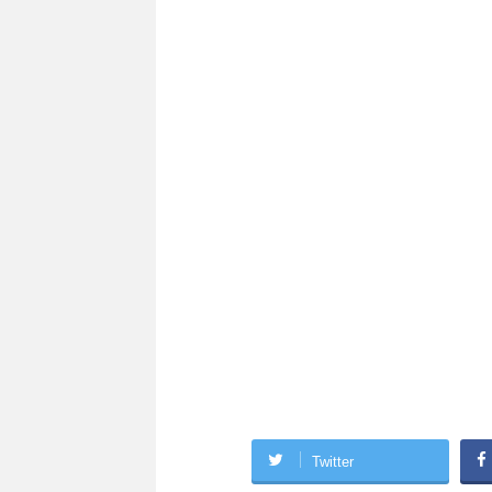
Twitter