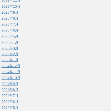
2025年11月
2025年10月
2025年9月
2025年8月
2025年7月
2025年6月
2025年5月
2025年4月
2025年3月
2025年2月
2025年1月
2024年12月
2024年11月
2024年10月
2024年9月
2024年8月
2024年7月
2024年6月
2024年5月