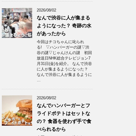
2026/08/02
なんで渋谷に人が集まる
ようになった？ 奇跡の水
があったから
今回はチコちゃんに叱られ
る! ▽ハンバーガーの謎▽渋
谷の謎▽じゃんけんの謎 初回
放送日NHK総合テレビジョン7
月31日(金)を紹介。 なんで渋谷
に人が集まるようになった？
なんで渋谷に人が集まるように
…
2026/08/02
なんでハンバーガーとフ
ライドポテトはセットな
の？ 食器を使わず手で食
べられるから