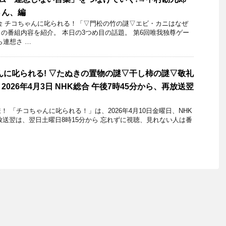
さん、編
8日金 チコちゃんに叱られる！「▽門松の竹の謎▽エビ・カニはなぜ
の番組内容を紹介。 本日の3つめ目の話題。 第6回唯我独尊ゲー
ら連想さ …
んに叱られる! ▽たぬきの置物の謎▽干し柿の謎▽敬礼
026年4月3日 NHK総合 午後7時45分から、再放送翌
 「チコちゃんに叱られる！」​は、2026年4月10日金曜日、NHK
再放送翌は、翌日土曜日8時15分から 忘れずに視聴、見れない人は番