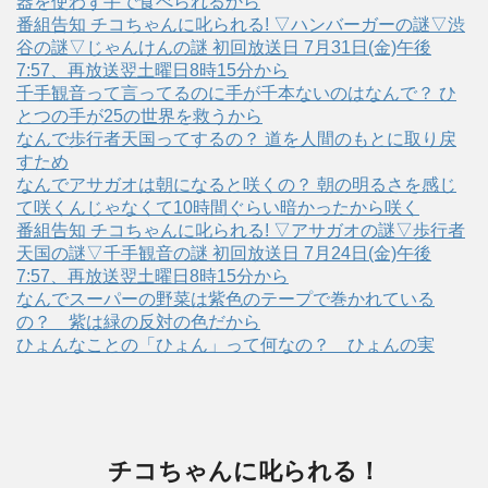
器を使わず手で食べられるから
番組告知 チコちゃんに叱られる! ▽ハンバーガーの謎▽渋
谷の謎▽じゃんけんの謎 初回放送日 7月31日(金)午後
7:57、再放送翌土曜日8時15分から
千手観音って言ってるのに手が千本ないのはなんで？ ひ
とつの手が25の世界を救うから
なんで歩行者天国ってするの？ 道を人間のもとに取り戻
すため
なんでアサガオは朝になると咲くの？ 朝の明るさを感じ
て咲くんじゃなくて10時間ぐらい暗かったから咲く
番組告知 チコちゃんに叱られる! ▽アサガオの謎▽歩行者
天国の謎▽千手観音の謎 初回放送日 7月24日(金)午後
7:57、再放送翌土曜日8時15分から
なんでスーパーの野菜は紫色のテープで巻かれている
の？ 紫は緑の反対の色だから
ひょんなことの「ひょん」って何なの？ ひょんの実
チコちゃんに叱られる！