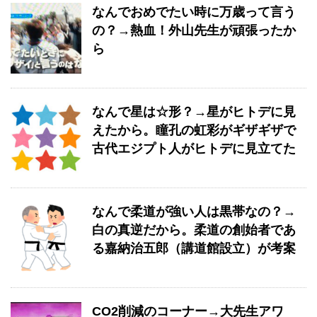
なんでおめでたい時に万歳って言う
の？→熱血！外山先生が頑張ったか
ら
なんで星は☆形？→星がヒトデに見
えたから。瞳孔の虹彩がギザギザで
古代エジプト人がヒトデに見立てた
なんで柔道が強い人は黒帯なの？→
白の真逆だから。柔道の創始者であ
る嘉納治五郎（講道館設立）が考案
CO2削減のコーナー→大先生アワ