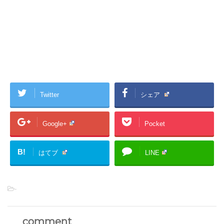
Twitter
シェア
Google+
Pocket
B!
はてブ
LINE
-
comment