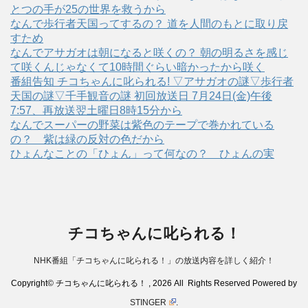
とつの手が25の世界を救うから
なんで歩行者天国ってするの？ 道を人間のもとに取り戻
すため
なんでアサガオは朝になると咲くの？ 朝の明るさを感じ
て咲くんじゃなくて10時間ぐらい暗かったから咲く
番組告知 チコちゃんに叱られる! ▽アサガオの謎▽歩行者
天国の謎▽千手観音の謎 初回放送日 7月24日(金)午後
7:57、再放送翌土曜日8時15分から
なんでスーパーの野菜は紫色のテープで巻かれている
の？ 紫は緑の反対の色だから
ひょんなことの「ひょん」って何なの？ ひょんの実
チコちゃんに叱られる！
NHK番組「チコちゃんに叱られる！」の放送内容を詳しく紹介！
Copyright© チコちゃんに叱られる！ , 2026 All Rights Reserved Powered by
STINGER
.