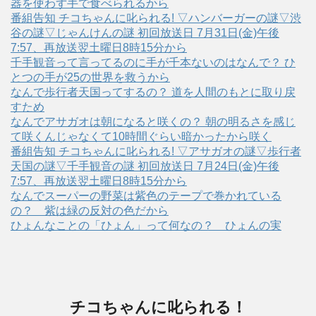
器を使わず手で食べられるから
番組告知 チコちゃんに叱られる! ▽ハンバーガーの謎▽渋
谷の謎▽じゃんけんの謎 初回放送日 7月31日(金)午後
7:57、再放送翌土曜日8時15分から
千手観音って言ってるのに手が千本ないのはなんで？ ひ
とつの手が25の世界を救うから
なんで歩行者天国ってするの？ 道を人間のもとに取り戻
すため
なんでアサガオは朝になると咲くの？ 朝の明るさを感じ
て咲くんじゃなくて10時間ぐらい暗かったから咲く
番組告知 チコちゃんに叱られる! ▽アサガオの謎▽歩行者
天国の謎▽千手観音の謎 初回放送日 7月24日(金)午後
7:57、再放送翌土曜日8時15分から
なんでスーパーの野菜は紫色のテープで巻かれている
の？ 紫は緑の反対の色だから
ひょんなことの「ひょん」って何なの？ ひょんの実
チコちゃんに叱られる！