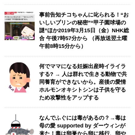
事前告知チコちゃんに叱られる！“お
いしいプリンの秘密”“甲子園球場の
謎”ほか2019年3月15日（金）NHK総
合 午後7時57分から （再放送翌土曜
午前8時15分から）
何でママになる妊娠出産時イライラ
する? → 人は群れで生きる動物で共
同養育ができないから。産後の愛情
ホルモンオキシトシンは子供を守る
ため攻撃性をアップする
なんでふぐには毒があるの？→毒は
母の愛 supported by ダーウィンが
来た！毒は卵巣から卵に移行、卵や