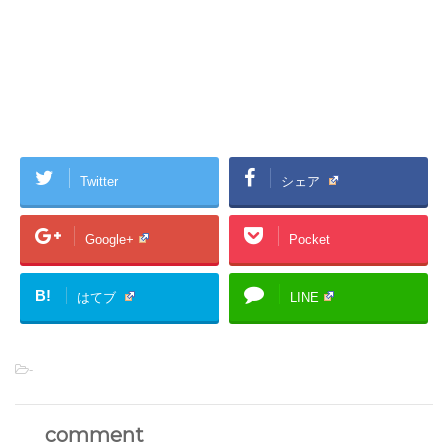
Twitter
シェア
Google+
Pocket
B!
はてブ
LINE
-
comment