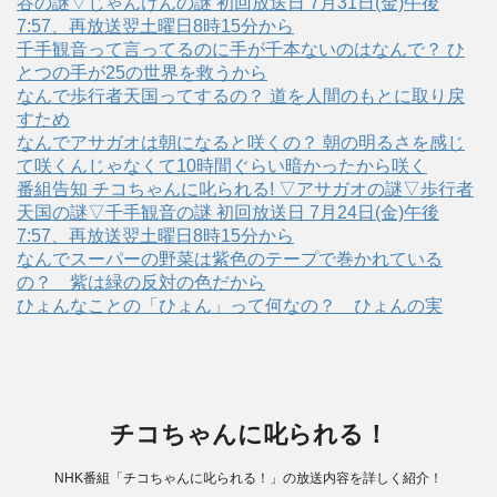
谷の謎▽じゃんけんの謎 初回放送日 7月31日(金)午後
7:57、再放送翌土曜日8時15分から
千手観音って言ってるのに手が千本ないのはなんで？ ひ
とつの手が25の世界を救うから
なんで歩行者天国ってするの？ 道を人間のもとに取り戻
すため
なんでアサガオは朝になると咲くの？ 朝の明るさを感じ
て咲くんじゃなくて10時間ぐらい暗かったから咲く
番組告知 チコちゃんに叱られる! ▽アサガオの謎▽歩行者
天国の謎▽千手観音の謎 初回放送日 7月24日(金)午後
7:57、再放送翌土曜日8時15分から
なんでスーパーの野菜は紫色のテープで巻かれている
の？ 紫は緑の反対の色だから
ひょんなことの「ひょん」って何なの？ ひょんの実
チコちゃんに叱られる！
NHK番組「チコちゃんに叱られる！」の放送内容を詳しく紹介！