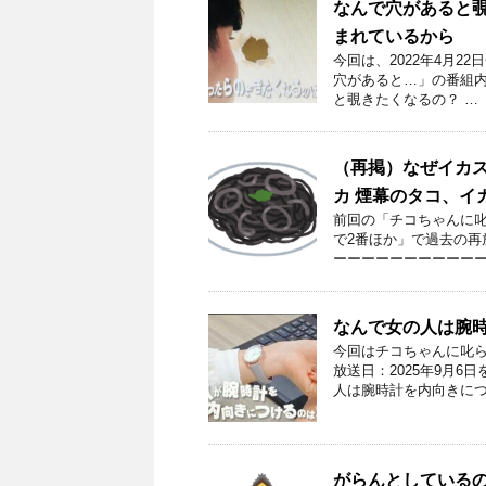
なんで穴があると
まれているから
今回は、2022年4月
穴があると…」の番組内
と覗きたくなるの？ …
（再掲）なぜイカ
カ 煙幕のタコ、イ
前回の「チコちゃんに叱
で2番ほか」で過去の再
ーーーーーーーーーーー
なんで女の人は腕時
今回はチコちゃんに叱ら
放送日：2025年9月
人は腕時計を内向きにつ
がらんとしている