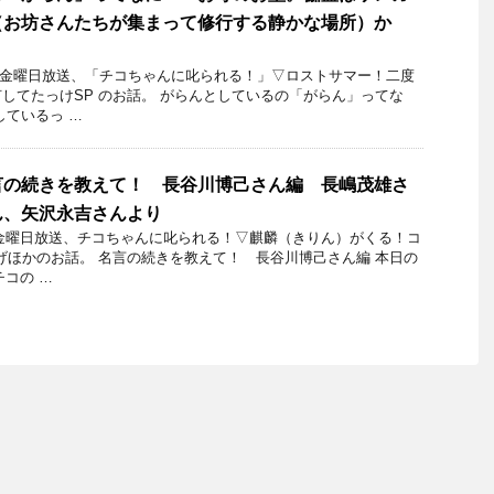
（お坊さんたちが集まって修行する静かな場所）か
23日金曜日放送、「チコちゃんに叱られる！」▽ロストサマー！二度
してたっけSP のお話。 がらんとしているの「がらん」ってな
しているっ …
言の続きを教えて！ 長谷川博己さん編 長嶋茂雄さ
ん、矢沢永吉さんより
3日金曜日放送、チコちゃんに叱られる！▽麒麟（きりん）がくる！コ
げほかのお話。 名言の続きを教えて！ 長谷川博己さん編 本日の
チコの …