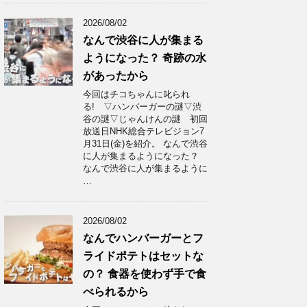
2026/08/02
なんで渋谷に人が集まる
ようになった？ 奇跡の水
があったから
今回はチコちゃんに叱られ
る! ▽ハンバーガーの謎▽渋
谷の謎▽じゃんけんの謎 初回
放送日NHK総合テレビジョン7
月31日(金)を紹介。 なんで渋谷
に人が集まるようになった？
なんで渋谷に人が集まるように
…
2026/08/02
なんでハンバーガーとフ
ライドポテトはセットな
の？ 食器を使わず手で食
べられるから