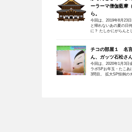
ーラーマ僧伽藍摩
ら。
今回は、2019年8月
と帰れないあの夏の日何
に？ たしかにがらんと
チコの部屋１ 名
ん、ガッツ石松さ
今回は、2020年1月
ラボSPお年玉・たこあ
3問目。 拡大SP恒例の