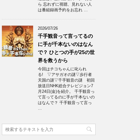
ら 忘れずに視聴、見れない人
は番組録画予約をお忘れ …
2026/07/26
千手観音って言ってるの
に手が千本ないのはなん
で？ ひとつの手が25の世
界を救うから
今回はチコちゃんに叱られ
る! ▽アサガオの謎▽歩行者
天国の謎▽千手観音の謎 初回
放送日NHK総合テレビジョン7
月24日(金)を紹介。 千手観音っ
て言ってるのに手が千本ないの
はなんで？ 千手観音って言っ
…