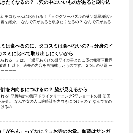
覗きたくなるの？→穴の中にいいものがあると刷り込
22日金 チコちゃんに叱られる！「▽ジグソーパズルの謎▽惑星秘話▽
容を紹介。 なんで穴があると覗きたくなるの？ なんで穴がある
スミは食べるのに、タコスミは食べないの?→分身のイ
カスミに比べて取り出しにくいから
られる！」​は、「選▽あくびの謎▽イカ墨とたこ墨の秘密▽世界
放送！ 以下、過去の内容を再掲載したものです。 2つ目の話題 ー
ーーーー …
計を内向きにつけるの？ 脇が見えるから
れる! ▽腕時計の謎▽ドライクリーニング?▽ショートの謎 初回
6日を紹介。 なんで女の人は腕時計を内向きにつけるの？ なんで女の
けるの …
の「がらん」ってなに？→お寺のお堂。伽藍はサンガ