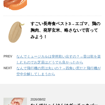
すごい長寿食ベスト3→エゴマ、鶏の
胸肉、発芽玄米、略さないで言って
みよう！
PREV
なんでミュージカルは突然歌い出すの？→昔は歌を楽
しむものでお芝居はどうでも良かったから
NEXT
なんで飛行機の窓は丸いの？→四角い窓だと飛行機が
空中分解してしまうから
2026/08/02