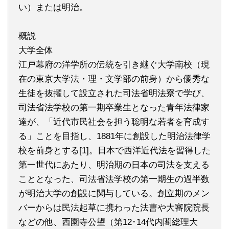
い）または明治。
概説
大学全体
江戸幕府の洋学所の伝統を引き継ぐ大学南校（現
在の東京大学法・理・文学部の前身）から優秀な
生徒を抜擢して設立された司法省明法寮で学び、
司法省法学校の第一期卒業生となった青年法律家
達が、「近代市民社会を担う聡明な若者を育成す
る」ことを目指し、1881年に創設した明治法律学
校を前身とする[1]。日本で西洋近代法を習得した
第一世代にあたり、明治期の日本の司法を支える
こととなった、司法省法学校の第一期生の過半数
が明治大学の創設に関与している。創立期のメン
バーからは民法起草に携わった法曹や大審院院長
などの他、西園寺公望（第12･14代内閣総理大