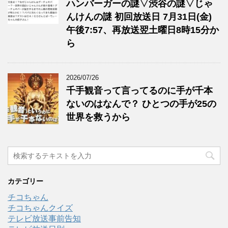
ハンバーガーの謎▽渋谷の謎▽じゃ
んけんの謎 初回放送日 7月31日(金)
午後7:57、再放送翌土曜日8時15分か
ら
2026/07/26
千手観音って言ってるのに手が千本
ないのはなんで？ ひとつの手が25の
世界を救うから
カテゴリー
チコちゃん
チコちゃんクイズ
テレビ放送事前告知