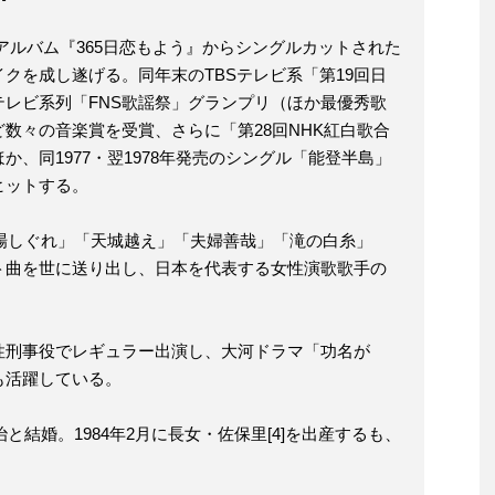
れたアルバム『365日恋もよう』からシングルカットされた
クを成し遂げる。同年末のTBSテレビ系「第19回日
レビ系列「FNS歌謡祭」グランプリ（ほか最優秀歌
数々の音楽賞を受賞、さらに「第28回NHK紅白歌合
、同1977・翌1978年発売のシングル「能登半島」
ヒットする。
止場しぐれ」「天城越え」「夫婦善哉」「滝の白糸」
ト曲を世に送り出し、日本を代表する女性演歌歌手の
性刑事役でレギュラー出演し、大河ドラマ「功名が
も活躍している。
と結婚。1984年2月に長女・佐保里[4]を出産するも、