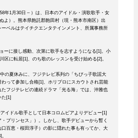
58年1月30日 – ）は、日本のアイドル・演歌歌手・女
きぬよ）。熊本県飽託郡飽田村（現・熊本市南区）出
レーベルはテイチクエンタテインメント、所属事務所
ョーに接し感動、次第に歌手を志すようになる[1]。小
川区に転居[1]、のち歌のレッスンを受け始める[2]。
在学中の夏休みに、フジテレビ系列の「ちびっ子歌謡大
わって参加し合格[1]、ホリプロにスカウトされ芸能
れたフジテレビの連続ドラマ「光る海」では、沖雅也
[1]
」でアイドル歌手として日本コロムビアよりデビュー[1]
ア・プリンセス」）。しかし、歌手デビューから暫く
山口百恵・桜田淳子）の影に隠れた事も有ってか、大
]。