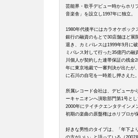
芸能界・歌手デビュー時からホリ
音楽舎」を設立し1997年に独立。
1980年代後半にはカラオケボッ
銀行の融資のもとで30店舗ほど展
退き、カミパレスは1999年9月に
ミパレス対して行った35億円の融
川個人が契約した連帯保証の残金2
年に東京地裁で一審判決が出たが
に石川の自宅を一時差し押さえた。
所属レコード会社は、デビューから
ーキャニオンへ演歌部門第1号として
2000年にテイチクエンタテイン
初期の楽曲の原盤権はホリプロが
好きな男性のタイプは、「年下よ
の方がいい」と語っている（200