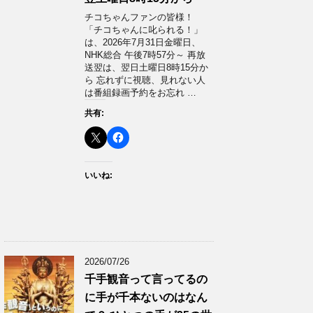
チコちゃんファンの皆様！
「チコちゃんに叱られる！」​
は、2026年7月31日金曜日、
NHK総合 午後7時57分～ 再放
送翌は、翌日土曜日8時15分か
ら 忘れずに視聴、見れない人
は番組録画予約をお忘れ …
共有:
いいね:
2026/07/26
千手観音って言ってるの
に手が千本ないのはなん