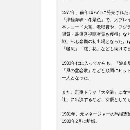
1977年、前年1976年に発売さ
「津軽海峡・冬景色」で、大ブレイ
本レコード大賞」歌唱賞や、フジテ
唱賞・最優秀視聴者賞も獲得）など
戦」へも念願の初出場となった。ほか
「暖流」「沈丁花」なども続けて
1980年代に入ってからも、「波
「風の盆恋歌」などと順調にヒッ
一人となった。
また、刑事ドラマ「大空港」に女
辻」に出演するなど、女優として
1981年、元マネージャーの馬場憲治
1989年2月に離婚。