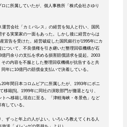
プロに所属していたが、個人事務所「株式会社さゆり
クス運営会社「カミパレス」の経営を知人と行い、国民
開する実業家の一面もあった。しかし後に経営からは
破産宣告を受けた。経営破綻した国民銀行が1995年にカ
資について、不良債権を引き継いだ整理回収機構が石
8億円余りの支払を求める損害賠償請求を提起。2003
、その内容を不服とした整理回収機構が抗告すると共
同年に10億円の賠償金支払いで決着している。
20年間日本コロムビアに所属したが、1993年にポニ
移籍[5]。1999年に同社の演歌部門が撤退となり、
メントへ移籍し現在に至る。「津軽海峡・冬景色」など
保有している。
り、ずっと年上の人がよい。いろいろ教えてくれる人
7年放送「メレンゲの気持ち」より）。