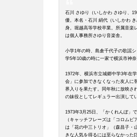
石川 さゆり（いしかわ さゆり、19
優。本名・石川 絹代（いしかわ 
身。堀越高等学校卒業。所属音楽
は個人事務所さゆり音楽舎。
小学1年の時、島倉千代子の歌謡シ
学5年10歳の時に一家で横浜市神奈
1972年、横浜市立城郷中学3年
会」に参加できなくなった友人に替
界入りを果たす。同年秋に放映さ
の妹役としてレギュラー出演していた
1973年3月25日、「かくれんぼ
（キャッチフレーズは「コロムビ
は「花の中三トリオ」（森昌子・
きな人気を得るには至らなかった[3