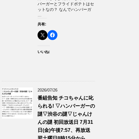
バーガーとフライドポテトはセ
ットなの？ なんでハンバーガ
…
共有:
いいね:
2026/07/26
番組告知 チコちゃんに叱
られる! ▽ハンバーガーの
謎▽渋谷の謎▽じゃんけ
んの謎 初回放送日 7月31
日(金)午後7:57、再放送
翌土曜日8時15分から