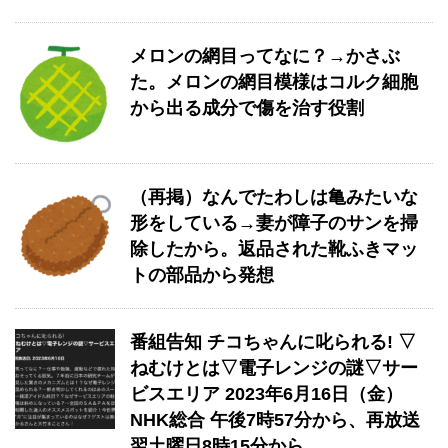
メロンの網目ってなに？→かさぶ
た。メロンの網目模様はコルク細胞
から出る成分で傷を治す役割
（再掲）なんでたわしは亀みたいな
形をしている→妻が障子のサンを掃
除したから。返品された靴ふきマッ
トの部品から発想
番組告知 チコちゃんに叱られる! ▽
ねむけとは▽電子レンジの謎▽サー
ビスエリア 2023年6月16日（金）
NHK総合 午後7時57分から、再放送
翌土曜日8時15分から