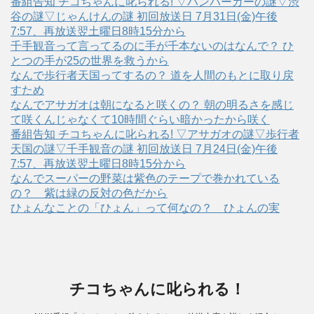
番組告知 チコちゃんに叱られる! ▽ハンバーガーの謎▽渋
谷の謎▽じゃんけんの謎 初回放送日 7月31日(金)午後
7:57、再放送翌土曜日8時15分から
千手観音って言ってるのに手が千本ないのはなんで？ ひ
とつの手が25の世界を救うから
なんで歩行者天国ってするの？ 道を人間のもとに取り戻
すため
なんでアサガオは朝になると咲くの？ 朝の明るさを感じ
て咲くんじゃなくて10時間ぐらい暗かったから咲く
番組告知 チコちゃんに叱られる! ▽アサガオの謎▽歩行者
天国の謎▽千手観音の謎 初回放送日 7月24日(金)午後
7:57、再放送翌土曜日8時15分から
なんでスーパーの野菜は紫色のテープで巻かれている
の？ 紫は緑の反対の色だから
ひょんなことの「ひょん」って何なの？ ひょんの実
チコちゃんに叱られる！