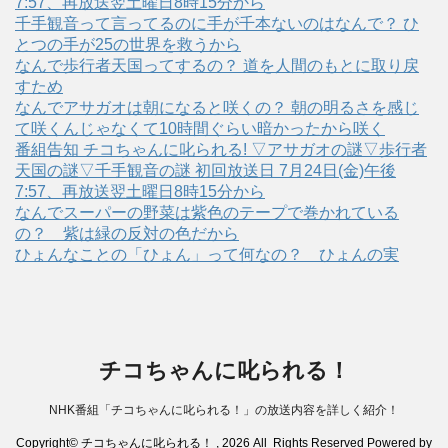
7:57、再放送翌土曜日8時15分から
千手観音って言ってるのに手が千本ないのはなんで？ ひ
とつの手が25の世界を救うから
なんで歩行者天国ってするの？ 道を人間のもとに取り戻
すため
なんでアサガオは朝になると咲くの？ 朝の明るさを感じ
て咲くんじゃなくて10時間ぐらい暗かったから咲く
番組告知 チコちゃんに叱られる! ▽アサガオの謎▽歩行者
天国の謎▽千手観音の謎 初回放送日 7月24日(金)午後
7:57、再放送翌土曜日8時15分から
なんでスーパーの野菜は紫色のテープで巻かれている
の？ 紫は緑の反対の色だから
ひょんなことの「ひょん」って何なの？ ひょんの実
チコちゃんに叱られる！
NHK番組「チコちゃんに叱られる！」の放送内容を詳しく紹介！
Copyright© チコちゃんに叱られる！ , 2026 All Rights Reserved Powered by