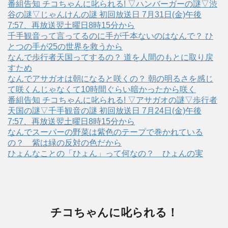
番組告知 チコちゃんに叱られる! ▽ハンバーガーの謎▽渋
谷の謎▽じゃんけんの謎 初回放送日 7月31日(金)午後
7:57、再放送翌土曜日8時15分から
千手観音って言ってるのに手が千本ないのはなんで？ ひ
とつの手が25の世界を救うから
なんで歩行者天国ってするの？ 道を人間のもとに取り戻
すため
なんでアサガオは朝になると咲くの？ 朝の明るさを感じ
て咲くんじゃなくて10時間ぐらい暗かったから咲く
番組告知 チコちゃんに叱られる! ▽アサガオの謎▽歩行者
天国の謎▽千手観音の謎 初回放送日 7月24日(金)午後
7:57、再放送翌土曜日8時15分から
なんでスーパーの野菜は紫色のテープで巻かれている
の？ 紫は緑の反対の色だから
ひょんなことの「ひょん」って何なの？ ひょんの実
チコちゃんに叱られる！