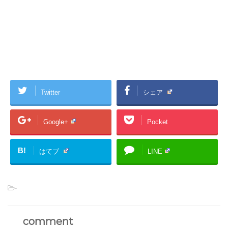
Twitter
シェア
Google+
Pocket
B!
はてブ
LINE
-
comment