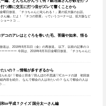
太一編、とんちんかんって何？鍛冶屋さんが鉄を打つ
を打つ際に交互に打つ音がズレて響くことから
17日金曜日放送、「チコちゃんに叱られる！」夏の拡大版のお話。
さん編」だよ！ 「チコの部屋」っていうコーナーは、拡大版など
ショートコ …
おデコのアレはとぐろを巻いた毛、菩薩や如来、悟る
日の放送は、2018年8月31日（金）の再放送。 以下、以前の記事のコ
ーーーーー 今回は、2018年8月31日金曜日放送、「チコちゃんに
冷たいの？→情報が多すぎるから
叱られる! ▽都会と田舎▽田んぼの不思議▽ICカードの謎 初回放
日の番組内容を紹介。 なんで都会の人は冷たいの？ なんで都会の人は
 …
昭和or平成？クイズ 国分太一さん編