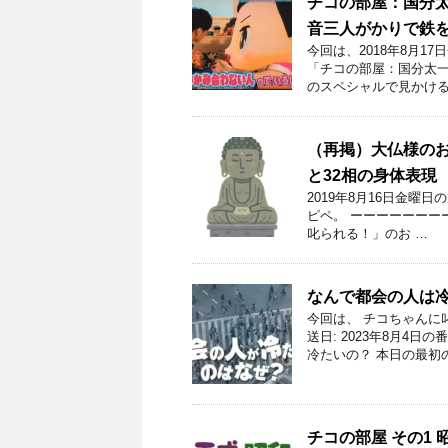
チコの部屋：国分
音三人がかりで鉄
今回は、2018年8月
「チコの部屋：国分太一
のスペシャルで見かける
（再掲）大仏様の
と32相の身体表現
2019年8月16日金曜
ピペ。 ーーーーーーーー
叱られる！」のお …
なんで都会の人は
今回は、 チコちゃんに
送日: 2023年8月4
冷たいの？ 本日の最初の
チコの部屋 その1 