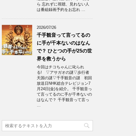
ら 忘れずに視聴、見れない人
は番組録画予約をお忘れ …
2026/07/26
千手観音って言ってるの
に手が千本ないのはなん
で？ ひとつの手が25の世
界を救うから
今回はチコちゃんに叱られ
る! ▽アサガオの謎▽歩行者
天国の謎▽千手観音の謎 初回
放送日NHK総合テレビジョン7
月24日(金)を紹介。 千手観音っ
て言ってるのに手が千本ないの
はなんで？ 千手観音って言っ
…