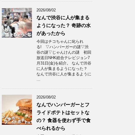
2026/08/02
なんで渋谷に人が集まる
ようになった？ 奇跡の水
があったから
今回はチコちゃんに叱られ
る! ▽ハンバーガーの謎▽渋
谷の謎▽じゃんけんの謎 初回
放送日NHK総合テレビジョン7
月31日(金)を紹介。 なんで渋谷
に人が集まるようになった？
なんで渋谷に人が集まるように
…
2026/08/02
なんでハンバーガーとフ
ライドポテトはセットな
の？ 食器を使わず手で食
べられるから