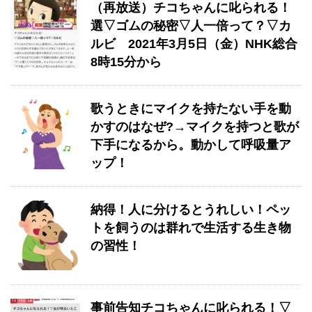
（再放送）チコちゃんに叱られる！
選▽ゴムの秘密▽人一倍って？▽カ
ルビ 2021年3月5日（金）NHK総合
8時15分から
歌うときにマイクを持たない手を動
かすのはなぜ?→マイクを持つと歌が
下手になるから。動かして呼吸量ア
ップ！
納得！人に分けるとうれしい！ペッ
トを飼うのは群れで生活する生き物
の習性！
事前告知チコちゃんに叱られる！▽