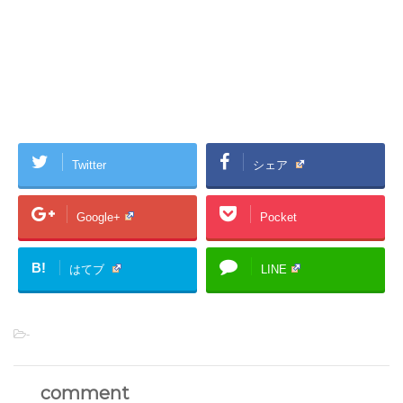
Twitter
シェア
Google+
Pocket
B!
はてブ
LINE
-
comment