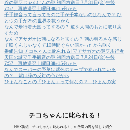
谷の謎▽じゃんけんの謎 初回放送日 7月31日(金)午後
7:57、再放送翌土曜日8時15分から
千手観音って言ってるのに手が千本ないのはなんで？ ひ
とつの手が25の世界を救うから
なんで歩行者天国ってするの？ 道を人間のもとに取り戻
すため
なんでアサガオは朝になると咲くの？ 朝の明るさを感じ
て咲くんじゃなくて10時間ぐらい暗かったから咲く
番組告知 チコちゃんに叱られる! ▽アサガオの謎▽歩行者
天国の謎▽千手観音の謎 初回放送日 7月24日(金)午後
7:57、再放送翌土曜日8時15分から
なんでスーパーの野菜は紫色のテープで巻かれている
の？ 紫は緑の反対の色だから
ひょんなことの「ひょん」って何なの？ ひょんの実
チコちゃんに叱られる！
NHK番組「チコちゃんに叱られる！」の放送内容を詳しく紹介！