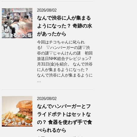
2026/08/02
なんで渋谷に人が集まる
ようになった？ 奇跡の水
があったから
今回はチコちゃんに叱られ
る! ▽ハンバーガーの謎▽渋
谷の謎▽じゃんけんの謎 初回
放送日NHK総合テレビジョン7
月31日(金)を紹介。 なんで渋谷
に人が集まるようになった？
なんで渋谷に人が集まるように
…
2026/08/02
なんでハンバーガーとフ
ライドポテトはセットな
の？ 食器を使わず手で食
べられるから