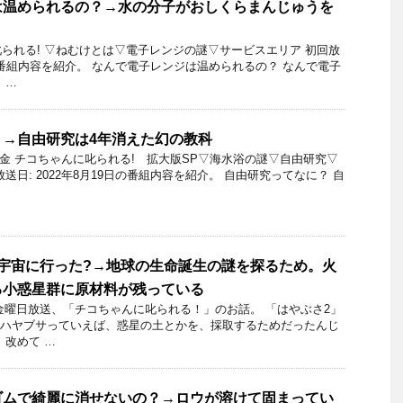
は温められるの？→水の分子がおしくらまんじゅうを
られる! ▽ねむけとは▽電子レンジの謎▽サービスエリア 初回放
6日の番組内容を紹介。 なんで電子レンジは温められるの？ なんで電子
 …
？→自由研究は4年消えた幻の教科
9日金 チコちゃんに叱られる! 拡大版SP▽海水浴の謎▽自由研究▽
送日: 2022年8月19日の番組内容を紹介。 自由研究ってなに？ 自
宇宙に行った?→地球の生命誕生の謎を探るため。火
る小惑星群に原材料が残っている
1日金曜日放送、「チコちゃんに叱られる！」のお話。 「はやぶさ2」
 ハヤブサっていえば、惑星の土とかを、採取するためだったんじ
、改めて …
ゴムで綺麗に消せないの？→ロウが溶けて固まってい