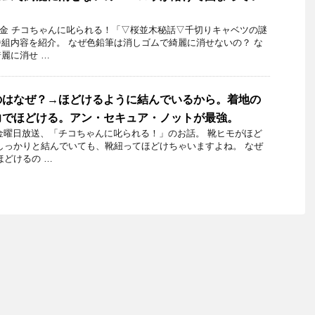
25日金 チコちゃんに叱られる！「▽桜並木秘話▽千切りキャベツの謎
組内容を紹介。 なぜ色鉛筆は消しゴムで綺麗に消せないの？ な
麗に消せ …
のはなぜ？→ほどけるように結んでいるから。着地の
力でほどける。アン・セキュア・ノットが最強。
7日金曜日放送、「チコちゃんに叱られる！」のお話。 靴ヒモがほど
しっかりと結んでいても、靴紐ってほどけちゃいますよね。 なぜ
ほどけるの …