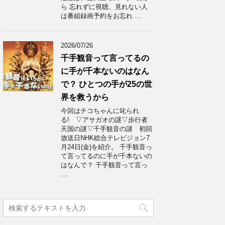
ら 忘れずに視聴、見れない人
は番組録画予約をお忘れ …
2026/07/26
千手観音って言ってるの
に手が千本ないのはなん
で？ ひとつの手が25の世
界を救うから
今回はチコちゃんに叱られ
る! ▽アサガオの謎▽歩行者
天国の謎▽千手観音の謎 初回
放送日NHK総合テレビジョン7
月24日(金)を紹介。 千手観音っ
て言ってるのに手が千本ないの
はなんで？ 千手観音って言っ
…