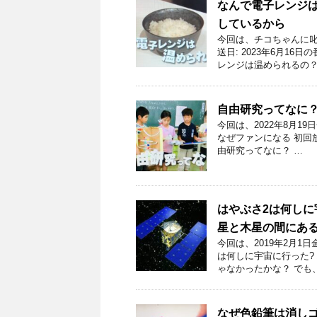
なんで電子レンジ
しているから
今回は、チコちゃんに叱
送日: 2023年6月1
レンジは温められるの？
自由研究ってなに
今回は、2022年8月1
なぜファンになる 初回放
由研究ってなに？ …
はやぶさ2は何しに
星と木星の間にあ
今回は、2019年2月
は何しに宇宙に行った?
ゃなかったかな？ でも
なぜ色鉛筆は消し