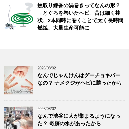
蚊取り線香の渦巻きってなんの形？
→とぐろを巻いたヘビ。昔は細く棒
状、2本同時に巻くことで太く長時間
燃焼、大量生産可能に。
2026/08/02
なんでじゃんけんはグーチョキパー
なの？ ナメクジがヘビに勝ったから
2026/08/02
なんで渋谷に人が集まるようになっ
た？ 奇跡の水があったから