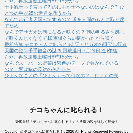
7:57、再放送翌土曜日8時15分から
千手観音って言ってるのに手が千本ないのはなんで？ ひ
とつの手が25の世界を救うから
なんで歩行者天国ってするの？ 道を人間のもとに取り戻
すため
なんでアサガオは朝になると咲くの？ 朝の明るさを感じ
て咲くんじゃなくて10時間ぐらい暗かったから咲く
番組告知 チコちゃんに叱られる! ▽アサガオの謎▽歩行者
天国の謎▽千手観音の謎 初回放送日 7月24日(金)午後
7:57、再放送翌土曜日8時15分から
なんでスーパーの野菜は紫色のテープで巻かれている
の？ 紫は緑の反対の色だから
ひょんなことの「ひょん」って何なの？ ひょんの実
チコちゃんに叱られる！
NHK番組「チコちゃんに叱られる！」の放送内容を詳しく紹介！
Copyright© チコちゃんに叱られる！ , 2026 All Rights Reserved Powered by