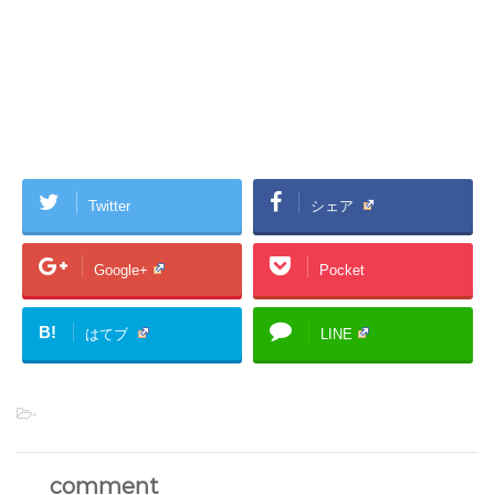
Twitter
シェア
Google+
Pocket
B!
はてブ
LINE
-
comment