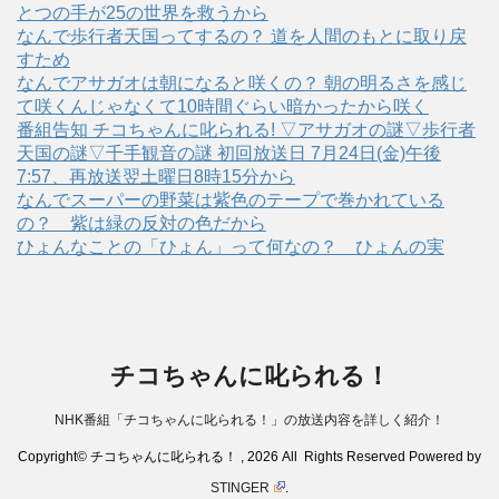
とつの手が25の世界を救うから
なんで歩行者天国ってするの？ 道を人間のもとに取り戻
すため
なんでアサガオは朝になると咲くの？ 朝の明るさを感じ
て咲くんじゃなくて10時間ぐらい暗かったから咲く
番組告知 チコちゃんに叱られる! ▽アサガオの謎▽歩行者
天国の謎▽千手観音の謎 初回放送日 7月24日(金)午後
7:57、再放送翌土曜日8時15分から
なんでスーパーの野菜は紫色のテープで巻かれている
の？ 紫は緑の反対の色だから
ひょんなことの「ひょん」って何なの？ ひょんの実
チコちゃんに叱られる！
NHK番組「チコちゃんに叱られる！」の放送内容を詳しく紹介！
Copyright© チコちゃんに叱られる！ , 2026 All Rights Reserved Powered by
STINGER
.