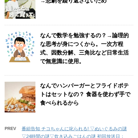
→悲劇を繰り返さないため
なんで数学を勉強するの？→論理的
な思考が身につくから。一次方程
式、因数分解、三角比など日常生活
で無意識に使用。
なんでハンバーガーとフライドポテ
トはセットなの？ 食器を使わず手で
食べられるから
PREV
番組告知 チコちゃんに叱られる! ▽ぬいぐるみの謎
▽24時間の謎▽炊き込みごはんの謎 初回放送日：