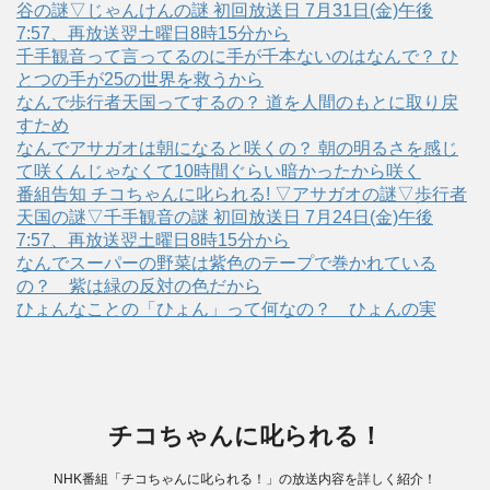
谷の謎▽じゃんけんの謎 初回放送日 7月31日(金)午後
7:57、再放送翌土曜日8時15分から
千手観音って言ってるのに手が千本ないのはなんで？ ひ
とつの手が25の世界を救うから
なんで歩行者天国ってするの？ 道を人間のもとに取り戻
すため
なんでアサガオは朝になると咲くの？ 朝の明るさを感じ
て咲くんじゃなくて10時間ぐらい暗かったから咲く
番組告知 チコちゃんに叱られる! ▽アサガオの謎▽歩行者
天国の謎▽千手観音の謎 初回放送日 7月24日(金)午後
7:57、再放送翌土曜日8時15分から
なんでスーパーの野菜は紫色のテープで巻かれている
の？ 紫は緑の反対の色だから
ひょんなことの「ひょん」って何なの？ ひょんの実
チコちゃんに叱られる！
NHK番組「チコちゃんに叱られる！」の放送内容を詳しく紹介！