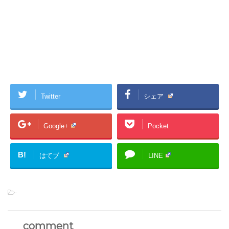
Twitter
シェア
Google+
Pocket
B!
はてブ
LINE
-
comment