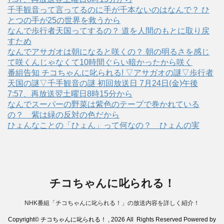
千手観音って言ってるのに手が千本ないのはなんで？ ひ
とつの手が25の世界を救うから
なんで歩行者天国ってするの？ 道を人間のもとに取り戻
すため
なんでアサガオは朝になると咲くの？ 朝の明るさを感じ
て咲くんじゃなくて10時間ぐらい暗かったから咲く
番組告知 チコちゃんに叱られる! ▽アサガオの謎▽歩行者
天国の謎▽千手観音の謎 初回放送日 7月24日(金)午後
7:57、再放送翌土曜日8時15分から
なんでスーパーの野菜は紫色のテープで巻かれている
の？ 紫は緑の反対の色だから
ひょんなことの「ひょん」って何なの？ ひょんの実
チコちゃんに叱られる！
NHK番組「チコちゃんに叱られる！」の放送内容を詳しく紹介！
Copyright© チコちゃんに叱られる！ , 2026 All Rights Reserved Powered by