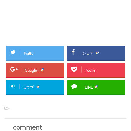
Twitter
シェア
Google+
Pocket
B!
はてブ
LINE
-
comment