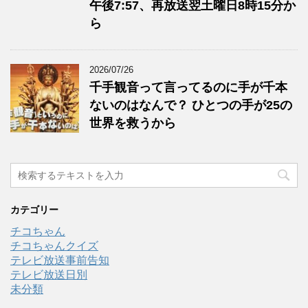
午後7:57、再放送翌土曜日8時15分か
ら
2026/07/26
千手観音って言ってるのに手が千本
ないのはなんで？ ひとつの手が25の
世界を救うから
カテゴリー
チコちゃん
チコちゃんクイズ
テレビ放送事前告知
テレビ放送日別
未分類