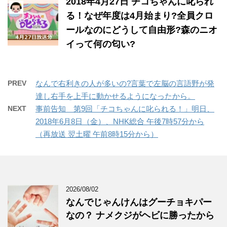
2018年4月27日 チコちゃんに叱られ
る！なぜ年度は4月始まり?全員クロ
ールなのにどうして自由形?森のニオ
イって何の匂い?
PREV
なんで右利きの人が多いの?言葉で左脳の言語野が発
達し右手を上手に動かせるようになったから。
NEXT
事前告知 ​第9回「チコちゃんに叱られる！」​明日、
2018年6月8日（金）、NHK総合 午後7時57分から
（再放送 翌土曜 午前8時15分から）
2026/08/02
なんでじゃんけんはグーチョキパー
なの？ ナメクジがヘビに勝ったから