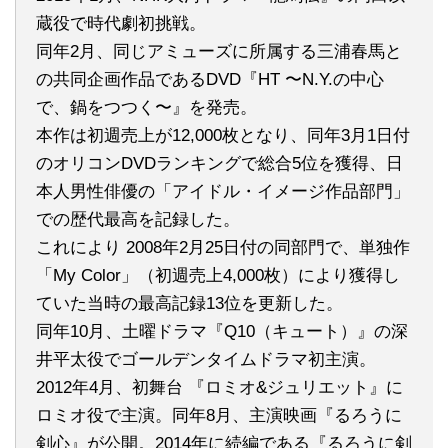
蔵役で時代劇初挑戦。
同年2月、同じアミューズに所属する三浦春馬と
の共同企画作品であるDVD『HT 〜N.Y.の中心
で、鍋をつつく〜』を発売。
本作は初週売上が12,000枚となり、同年3月1日付
のオリコンDVDランキングで総合5位を獲得、日
本人男性俳優の「アイドル・イメージ作品部門」
での歴代最高を記録した。
これにより 2008年2月25日付の同部門で、単独作
「My Color」（初週売上4,000枚）により獲得し
ていた当時の最高記録13位を更新した。
同年10月、土曜ドラマ『Q10（キュート）』の深
井平太役でゴールデンタイムドラマ初主演。
2012年4月、初舞台 『ロミオ&ジュリエット』に
ロミオ役で主演。同年8月、主演映画『るろうに
剣心』が公開。2014年に続編である『るろうに剣