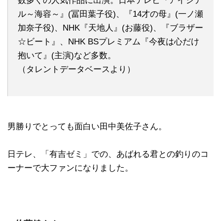
数多くの人気作品に出演。日本テレビ『アイシテ
ル～海容～』(冨田葉子役)、『14才の母』(一ノ瀬
加奈子役)、NHK『天地人』(お藤役)、『ブラザー
☆ビート』、NHK BSプレミアム『今夜は心だけ
抱いて』(主演)など多数。
（タレントデータベースより）
男勝りでとっても面白い田中美佐子さん。
日テレ、「有吉ゼミ」での、あばれる君との釣りのコ
ーナーで大ファンになりました。