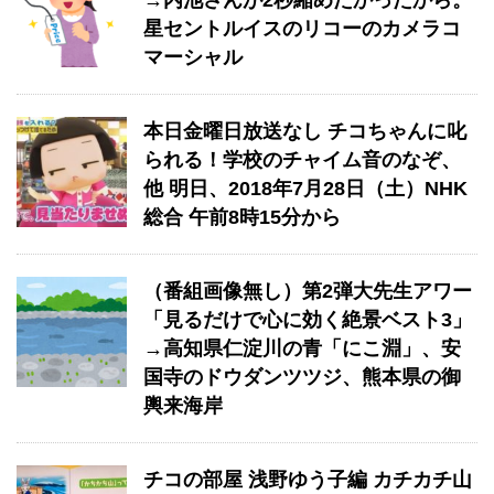
→内池さんが2秒縮めたかったから。
星セントルイスのリコーのカメラコ
マーシャル
本日金曜日放送なし チコちゃんに叱
られる！学校のチャイム音のなぞ、
他 ​明日、2018年7月28日（土）NHK
総合 午前8時15分から
（番組画像無し）第2弾大先生アワー
「見るだけで心に効く絶景ベスト3」
→高知県仁淀川の青「にこ淵」、安
国寺のドウダンツツジ、熊本県の御
輿来海岸
チコの部屋 浅野ゆう子編 カチカチ山