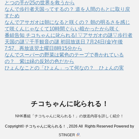
とつの手が25の世界を救うから
なんで歩行者天国ってするの？ 道を人間のもとに取り戻
すため
なんでアサガオは朝になると咲くの？ 朝の明るさを感じ
て咲くんじゃなくて10時間ぐらい暗かったから咲く
番組告知 チコちゃんに叱られる! ▽アサガオの謎▽歩行者
天国の謎▽千手観音の謎 初回放送日 7月24日(金)午後
7:57、再放送翌土曜日8時15分から
なんでスーパーの野菜は紫色のテープで巻かれている
の？ 紫は緑の反対の色だから
ひょんなことの「ひょん」って何なの？ ひょんの実
チコちゃんに叱られる！
NHK番組「チコちゃんに叱られる！」の放送内容を詳しく紹介！
Copyright© チコちゃんに叱られる！ , 2026 All Rights Reserved Powered by
STINGER
.