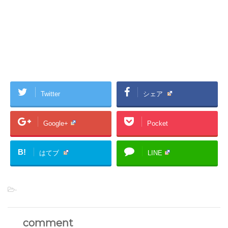
Twitter
シェア
Google+
Pocket
B!
はてブ
LINE
-
comment