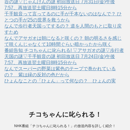
谷の謎▽じゃんけんの謎 初回放送日 7月31日(金)午後
7:57、再放送翌土曜日8時15分から
千手観音って言ってるのに手が千本ないのはなんで？ ひ
とつの手が25の世界を救うから
なんで歩行者天国ってするの？ 道を人間のもとに取り戻
すため
なんでアサガオは朝になると咲くの？ 朝の明るさを感じ
て咲くんじゃなくて10時間ぐらい暗かったから咲く
番組告知 チコちゃんに叱られる! ▽アサガオの謎▽歩行者
天国の謎▽千手観音の謎 初回放送日 7月24日(金)午後
7:57、再放送翌土曜日8時15分から
なんでスーパーの野菜は紫色のテープで巻かれている
の？ 紫は緑の反対の色だから
ひょんなことの「ひょん」って何なの？ ひょんの実
チコちゃんに叱られる！
NHK番組「チコちゃんに叱られる！」の放送内容を詳しく紹介！