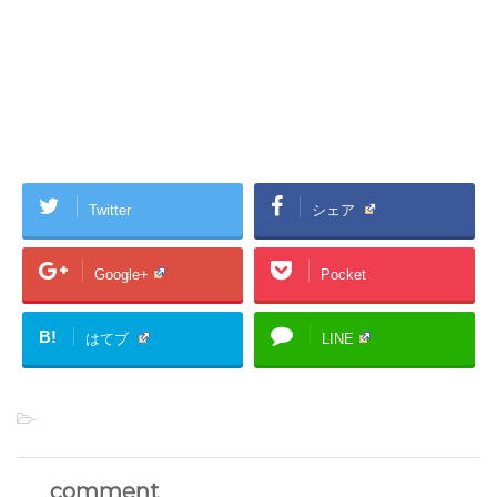
Twitter
シェア
Google+
Pocket
B!
はてブ
LINE
-
comment