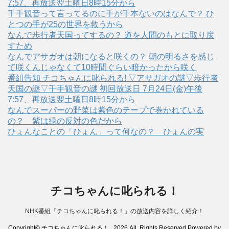
7:57、再放送翌土曜日8時15分から
千手観音って言ってるのに手が千本ないのはなんで？ ひ
とつの手が25の世界を救うから
なんで歩行者天国ってするの？ 道を人間のもとに取り戻
すため
なんでアサガオは朝になると咲くの？ 朝の明るさを感じ
て咲くんじゃなくて10時間ぐらい暗かったから咲く
番組告知 チコちゃんに叱られる! ▽アサガオの謎▽歩行者
天国の謎▽千手観音の謎 初回放送日 7月24日(金)午後
7:57、再放送翌土曜日8時15分から
なんでスーパーの野菜は紫色のテープで巻かれている
の？ 紫は緑の反対の色だから
ひょんなことの「ひょん」って何なの？ ひょんの実
チコちゃんに叱られる！
NHK番組「チコちゃんに叱られる！」の放送内容を詳しく紹介！
Copyright© チコちゃんに叱られる！ , 2026 All Rights Reserved Powered by