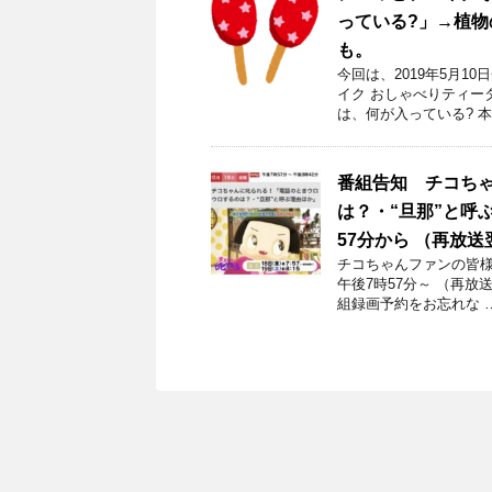
っている?」→植
も。
今回は、2019年5月
イク おしゃべりティー
は、何が入っている? 本
番組告知 チコち
は？・“旦那”と呼ぶ
57分から （再放送
チコちゃんファンの皆様！
午後7時57分～ （再放
組録画予約をお忘れな 