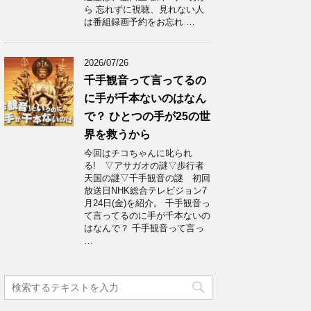
ら 忘れずに視聴、見れない人
は番組録画予約をお忘れ …
2026/07/26
千手観音って言ってるの
に手が千本ないのはなん
で？ ひとつの手が25の世
界を救うから
今回はチコちゃんに叱られ
る! ▽アサガオの謎▽歩行者
天国の謎▽千手観音の謎 初回
放送日NHK総合テレビジョン7
月24日(金)を紹介。 千手観音っ
て言ってるのに手が千本ないの
はなんで？ 千手観音って言っ
…