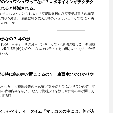
時のシュワシュワってなに？→水素イオンがチクチク
入れると軽減される。
2日金 チコちゃんに叱られる！「▽炭酸飲料の謎▽卒業証書入れ秘話
内容を紹介。 炭酸飲料を飲んだ時のシュワシュワってなに？ 確
よね。 炭 …
形なの？ 耳の形
れる! ▽ギョーザの謎▽ヤンキーって?▽新聞の端っこ 初回放
ン5月15日(金)を紹介。 なんで餃子ってあの形なの？ なんで餃子
ちゃん …
渡る時に鳥の声が聞こえるの？→東西南北が分かりや
られる! ▽横断歩道の不思議▽“韻を踏む”とは▽学ランの謎 初
月7日の番組内容を紹介。 なんで横断歩道を渡る時に鳥の声が聞こえ
を渡る時 …
おしゃべりティータイム「マラカスの中には、何が入