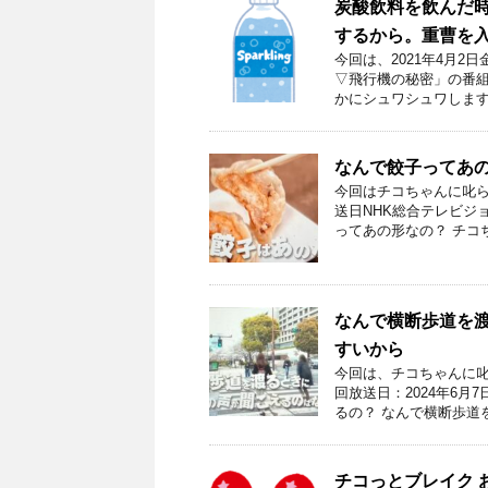
炭酸飲料を飲んだ
するから。重曹を
今回は、2021年4月
▽飛行機の秘密」の番組
かにシュワシュワします
なんで餃子ってあの
今回はチコちゃんに叱ら
送日NHK総合テレビジョ
ってあの形なの？ チコ
なんで横断歩道を
すいから
今回は、チコちゃんに叱
回放送日：2024年6
るの？ なんで横断歩道
チコっとブレイク 