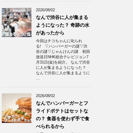
2026/08/02
なんで渋谷に人が集まる
ようになった？ 奇跡の水
があったから
今回はチコちゃんに叱られ
る! ▽ハンバーガーの謎▽渋
谷の謎▽じゃんけんの謎 初回
放送日NHK総合テレビジョン7
月31日(金)を紹介。 なんで渋谷
に人が集まるようになった？
なんで渋谷に人が集まるように
…
2026/08/02
なんでハンバーガーとフ
ライドポテトはセットな
の？ 食器を使わず手で食
べられるから