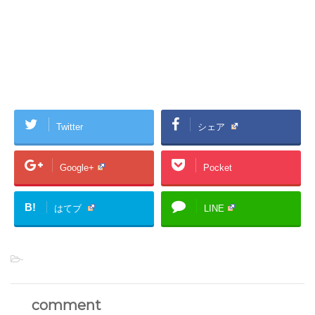
Twitter
シェア
Google+
Pocket
B!
はてブ
LINE
-
comment