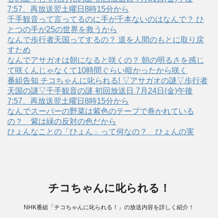
7:57、再放送翌土曜日8時15分から
千手観音って言ってるのに手が千本ないのはなんで？ ひ
とつの手が25の世界を救うから
なんで歩行者天国ってするの？ 道を人間のもとに取り戻
すため
なんでアサガオは朝になると咲くの？ 朝の明るさを感じ
て咲くんじゃなくて10時間ぐらい暗かったから咲く
番組告知 チコちゃんに叱られる! ▽アサガオの謎▽歩行者
天国の謎▽千手観音の謎 初回放送日 7月24日(金)午後
7:57、再放送翌土曜日8時15分から
なんでスーパーの野菜は紫色のテープで巻かれている
の？ 紫は緑の反対の色だから
ひょんなことの「ひょん」って何なの？ ひょんの実
チコちゃんに叱られる！
NHK番組「チコちゃんに叱られる！」の放送内容を詳しく紹介！