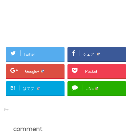
Twitter
シェア
Google+
Pocket
B!
はてブ
LINE
-
comment