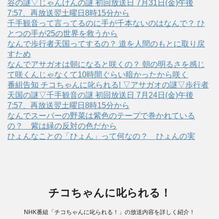
谷の謎▽じゃんけんの謎 初回放送日 7月31日(金)午後
7:57、再放送翌土曜日8時15分から
千手観音って言ってるのに手が千本ないのはなんで？ ひ
とつの手が25の世界を救うから
なんで歩行者天国ってするの？ 道を人間のもとに取り戻
すため
なんでアサガオは朝になると咲くの？ 朝の明るさを感じ
て咲くんじゃなくて10時間ぐらい暗かったから咲く
番組告知 チコちゃんに叱られる! ▽アサガオの謎▽歩行者
天国の謎▽千手観音の謎 初回放送日 7月24日(金)午後
7:57、再放送翌土曜日8時15分から
なんでスーパーの野菜は紫色のテープで巻かれている
の？ 紫は緑の反対の色だから
ひょんなことの「ひょん」って何なの？ ひょんの実
チコちゃんに叱られる！
NHK番組「チコちゃんに叱られる！」の放送内容を詳しく紹介！