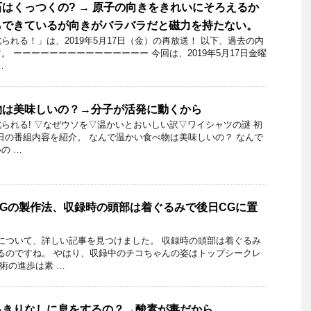
はくっつくの? → 原子の向きをきれいにそろえるか
らできているが向きがバラバラだと磁力を持たない。
れる！」​は、2019年5月17日（金）の再放送！ 以下、過去の内
 ーーーーーーーーーーーーーーー 今回は、2019年5月17日金曜
…
物は美味しいの？→分子が活発に動くから
られる! ▽なぜウソを▽温かいとおいしい訳▽ワイシャツの謎 初
月20日の番組内容を紹介。 なんで温かい食べ物は美味しいの？ なんで
の …
Gの製作法、収録時の頭部は着ぐるみで後日CGに置
について、詳しい記事を見つけました。 収録時の頭部は着ぐるみ
るのですね。 やはり、収録中のチコちゃんの姿はトップシークレ
術の進歩は素 …
っきりなしに息をするの？→酸素が毒だから