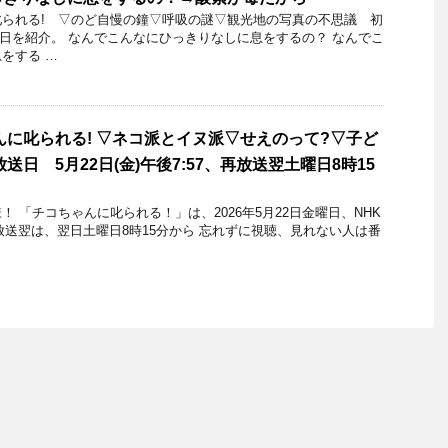
られる! ▽のど自慢の鐘▽呼吸の謎▽観光地の写真の不思議 初
23日を紹介。 なんでこんなにひっきりなしに息をするの？ なんでこ
をする …
んに叱られる! ▽ネコ派とイヌ派▽せえのって?▽子ど
送日 5月22日(金)午後7:57、再放送翌土曜日8時15
 「チコちゃんに叱られる！」​は、2026年5月22日金曜日、NHK
再放送翌は、翌日土曜日8時15分から 忘れずに視聴、見れない人は番