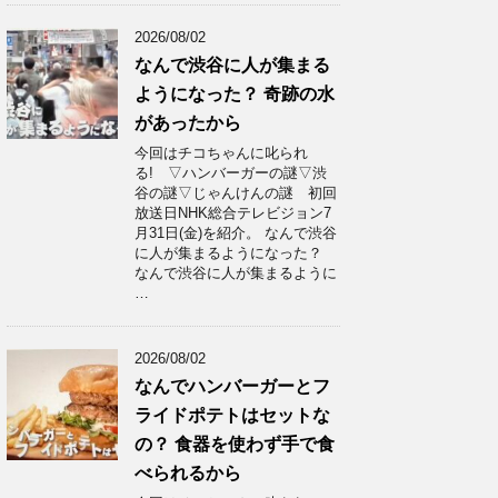
2026/08/02
なんで渋谷に人が集まる
ようになった？ 奇跡の水
があったから
今回はチコちゃんに叱られ
る! ▽ハンバーガーの謎▽渋
谷の謎▽じゃんけんの謎 初回
放送日NHK総合テレビジョン7
月31日(金)を紹介。 なんで渋谷
に人が集まるようになった？
なんで渋谷に人が集まるように
…
2026/08/02
なんでハンバーガーとフ
ライドポテトはセットな
の？ 食器を使わず手で食
べられるから