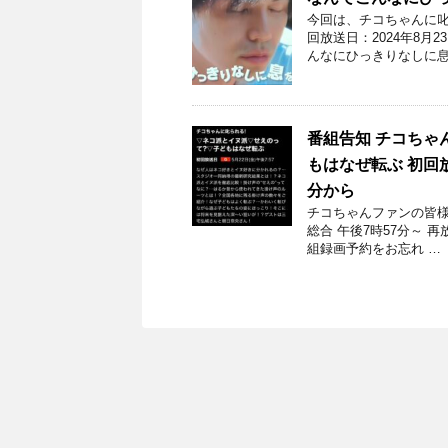
今回は、チコちゃんに叱
回放送日：2024年8月
んなにひっきりなしに息
番組告知 チコちゃ
もはなぜ転ぶ 初回放
分から
チコちゃんファンの皆様！
総合 午後7時57分～ 
組録画予約をお忘れ …