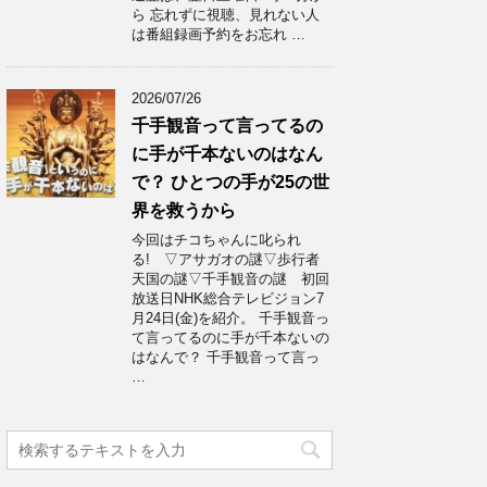
ら 忘れずに視聴、見れない人
は番組録画予約をお忘れ …
2026/07/26
千手観音って言ってるの
に手が千本ないのはなん
で？ ひとつの手が25の世
界を救うから
今回はチコちゃんに叱られ
る! ▽アサガオの謎▽歩行者
天国の謎▽千手観音の謎 初回
放送日NHK総合テレビジョン7
月24日(金)を紹介。 千手観音っ
て言ってるのに手が千本ないの
はなんで？ 千手観音って言っ
…