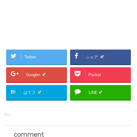
Twitter
シェア
Google+
Pocket
B!
はてブ
LINE
-
comment