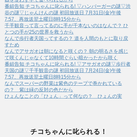
番組告知 チコちゃんに叱られる! ▽ハンバーガーの謎▽渋
谷の謎▽じゃんけんの謎 初回放送日 7月31日(金)午後
7:57、再放送翌土曜日8時15分から
千手観音って言ってるのに手が千本ないのはなんで？ ひ
とつの手が25の世界を救うから
なんで歩行者天国ってするの？ 道を人間のもとに取り戻
すため
なんでアサガオは朝になると咲くの？ 朝の明るさを感じ
て咲くんじゃなくて10時間ぐらい暗かったから咲く
番組告知 チコちゃんに叱られる! ▽アサガオの謎▽歩行者
天国の謎▽千手観音の謎 初回放送日 7月24日(金)午後
7:57、再放送翌土曜日8時15分から
なんでスーパーの野菜は紫色のテープで巻かれている
の？ 紫は緑の反対の色だから
ひょんなことの「ひょん」って何なの？ ひょんの実
チコちゃんに叱られる！