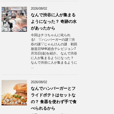
2026/08/02
なんで渋谷に人が集まる
ようになった？ 奇跡の水
があったから
今回はチコちゃんに叱られ
る! ▽ハンバーガーの謎▽渋
谷の謎▽じゃんけんの謎 初回
放送日NHK総合テレビジョン7
月31日(金)を紹介。 なんで渋谷
に人が集まるようになった？
なんで渋谷に人が集まるように
…
2026/08/02
なんでハンバーガーとフ
ライドポテトはセットな
の？ 食器を使わず手で食
べられるから