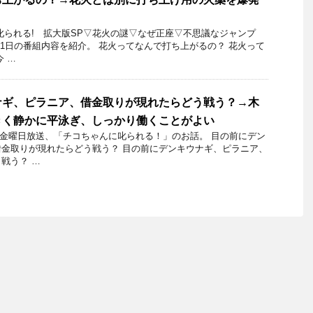
叱られる! 拡大版SP▽花火の謎▽なぜ正座▽不思議なジャンプ
8月11日の番組内容を紹介。 花火ってなんで打ち上がるの？ 花火って
 …
ナギ、ピラニア、借金取りが現れたらどう戦う？→木
きく静かに平泳ぎ、しっかり働くことがよい
26日金曜日放送、「チコちゃんに叱られる！」のお話。 目の前にデン
金取りが現れたらどう戦う？ 目の前にデンキウナギ、ピラニア、
戦う？ …