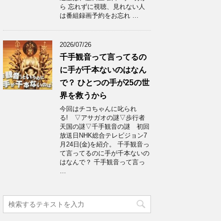
ら 忘れずに視聴、見れない人
は番組録画予約をお忘れ …
2026/07/26
千手観音って言ってるの
に手が千本ないのはなん
で？ ひとつの手が25の世
界を救うから
今回はチコちゃんに叱られ
る! ▽アサガオの謎▽歩行者
天国の謎▽千手観音の謎 初回
放送日NHK総合テレビジョン7
月24日(金)を紹介。 千手観音っ
て言ってるのに手が千本ないの
はなんで？ 千手観音って言っ
…