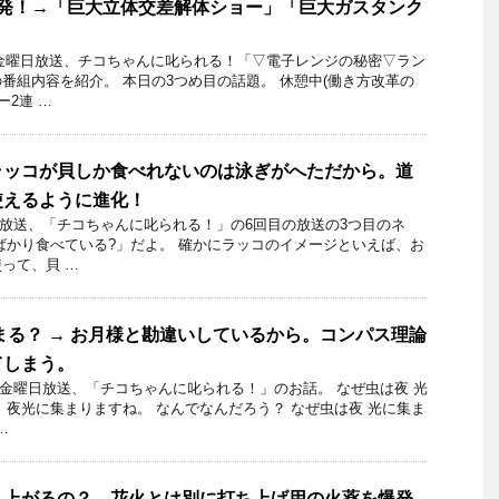
連発！→「巨大立体交差解体ショー」「巨大ガスタンク
8日金曜日放送、チコちゃんに叱られる！「▽電子レンジの秘密▽ラン
番組内容を紹介。 本日の3つめ目の話題。 休憩中(働き方改革の
ー2連 …
ラッコが貝しか食べれないのは泳ぎがへただから。道
使えるように進化！
8日放送、「チコちゃんに叱られる！」の6回目の放送の3つ目のネ
ばかり食べている?」だよ。 確かにラッコのイメージといえば、お
って、貝 …
まる？ → お月様と勘違いしているから。コンパス理論
てしまう。
2日金曜日放送、「チコちゃんに叱られる！」のお話。 なぜ虫は夜 光
、夜光に集まりますね。 なんでなんだろう？ なぜ虫は夜 光に集ま
…
ち上がるの？→花火とは別に打ち上げ用の火薬を爆発