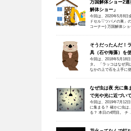
万国解体ショー2
解体ショー」
今回は、2020年5月
ドセル▽ツバメの巣」の
コーナー) 万国解体ショ
そうだったんだ！
具（石や海藻）を
今回は、2018年5月1
タ。 「ラッコはなぜ貝
なかの上で石を上手に使
なぜ虫は夜 光に集
で光や光に近づい
今回は、2019年7月1
に集まる？ 確かに虫は
る？ 本日の4問目。 チ 
花火ってなんで打