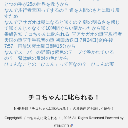
とつの手が25の世界を救うから
なんで歩行者天国ってするの？ 道を人間のもとに取り戻
すため
なんでアサガオは朝になると咲くの？ 朝の明るさを感じ
て咲くんじゃなくて10時間ぐらい暗かったから咲く
番組告知 チコちゃんに叱られる! ▽アサガオの謎▽歩行者
天国の謎▽千手観音の謎 初回放送日 7月24日(金)午後
7:57、再放送翌土曜日8時15分から
なんでスーパーの野菜は紫色のテープで巻かれている
の？ 紫は緑の反対の色だから
ひょんなことの「ひょん」って何なの？ ひょんの実
チコちゃんに叱られる！
NHK番組「チコちゃんに叱られる！」の放送内容を詳しく紹介！
Copyright© チコちゃんに叱られる！ , 2026 All Rights Reserved Powered by
STINGER
.