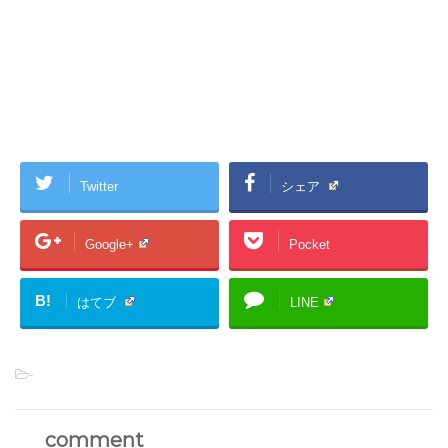
Twitter
シェア
Google+
Pocket
B!
はてブ
LINE
-
comment