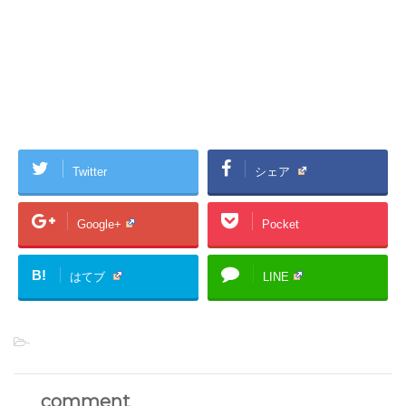
Twitter
シェア
Google+
Pocket
B!
はてブ
LINE
-
comment