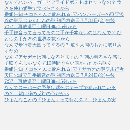
なんでハンバーガーとフライドポテトはセットなの？ 食
器を使わず手で食べられるから
番組告知 チコちゃんに叱られる! ▽ハンバーガーの謎▽渋
谷の謎▽じゃんけんの謎 初回放送日 7月31日(金)午後
7:57、再放送翌土曜日8時15分から
千手観音って言ってるのに手が千本ないのはなんで？ ひ
とつの手が25の世界を救うから
なんで歩行者天国ってするの？ 道を人間のもとに取り戻
すため
なんでアサガオは朝になると咲くの？ 朝の明るさを感じ
て咲くんじゃなくて10時間ぐらい暗かったから咲く
番組告知 チコちゃんに叱られる! ▽アサガオの謎▽歩行者
天国の謎▽千手観音の謎 初回放送日 7月24日(金)午後
7:57、再放送翌土曜日8時15分から
なんでスーパーの野菜は紫色のテープで巻かれている
の？ 紫は緑の反対の色だから
ひょんなことの「ひょん」って何なの？ ひょんの実