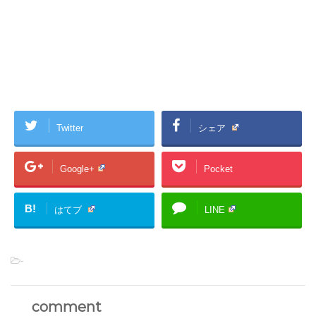
Twitter
シェア
Google+
Pocket
B!
はてブ
LINE
-
comment