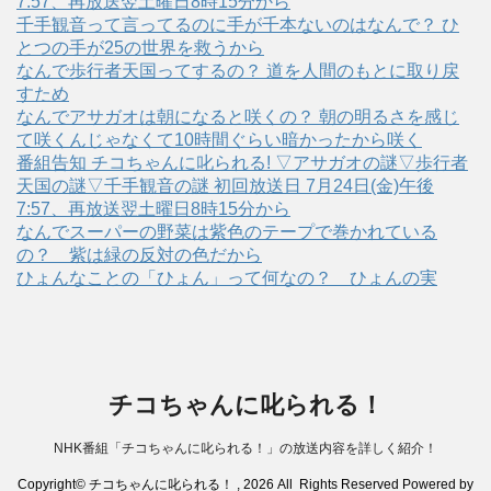
7:57、再放送翌土曜日8時15分から
千手観音って言ってるのに手が千本ないのはなんで？ ひ
とつの手が25の世界を救うから
なんで歩行者天国ってするの？ 道を人間のもとに取り戻
すため
なんでアサガオは朝になると咲くの？ 朝の明るさを感じ
て咲くんじゃなくて10時間ぐらい暗かったから咲く
番組告知 チコちゃんに叱られる! ▽アサガオの謎▽歩行者
天国の謎▽千手観音の謎 初回放送日 7月24日(金)午後
7:57、再放送翌土曜日8時15分から
なんでスーパーの野菜は紫色のテープで巻かれている
の？ 紫は緑の反対の色だから
ひょんなことの「ひょん」って何なの？ ひょんの実
チコちゃんに叱られる！
NHK番組「チコちゃんに叱られる！」の放送内容を詳しく紹介！
Copyright© チコちゃんに叱られる！ , 2026 All Rights Reserved Powered by