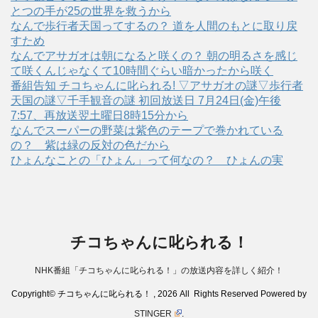
とつの手が25の世界を救うから
なんで歩行者天国ってするの？ 道を人間のもとに取り戻
すため
なんでアサガオは朝になると咲くの？ 朝の明るさを感じ
て咲くんじゃなくて10時間ぐらい暗かったから咲く
番組告知 チコちゃんに叱られる! ▽アサガオの謎▽歩行者
天国の謎▽千手観音の謎 初回放送日 7月24日(金)午後
7:57、再放送翌土曜日8時15分から
なんでスーパーの野菜は紫色のテープで巻かれている
の？ 紫は緑の反対の色だから
ひょんなことの「ひょん」って何なの？ ひょんの実
チコちゃんに叱られる！
NHK番組「チコちゃんに叱られる！」の放送内容を詳しく紹介！
Copyright© チコちゃんに叱られる！ , 2026 All Rights Reserved Powered by
STINGER
.