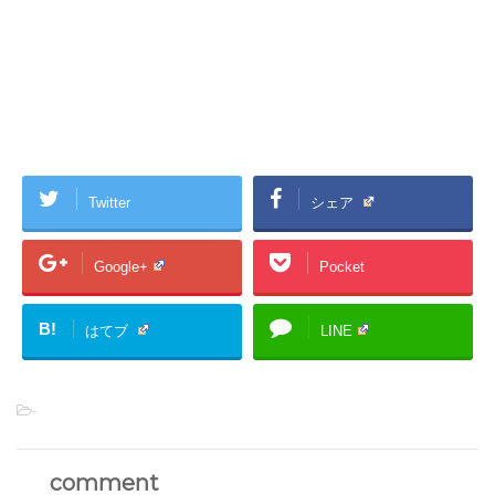
Twitter
シェア
Google+
Pocket
B!
はてブ
LINE
-
comment