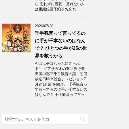
ら 忘れずに視聴、見れない人
は番組録画予約をお忘れ …
2026/07/26
千手観音って言ってるの
に手が千本ないのはなん
で？ ひとつの手が25の世
界を救うから
今回はチコちゃんに叱られ
る! ▽アサガオの謎▽歩行者
天国の謎▽千手観音の謎 初回
放送日NHK総合テレビジョン7
月24日(金)を紹介。 千手観音っ
て言ってるのに手が千本ないの
はなんで？ 千手観音って言っ
…