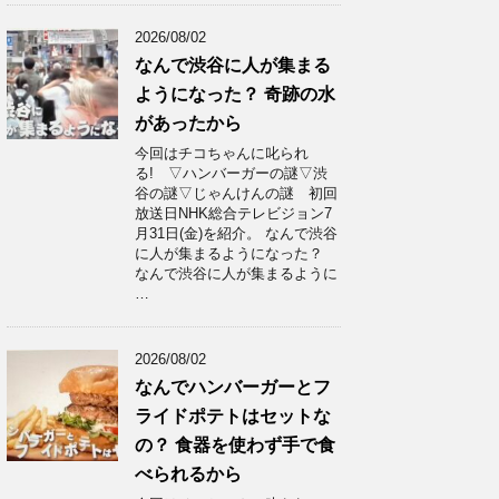
2026/08/02
なんで渋谷に人が集まる
ようになった？ 奇跡の水
があったから
今回はチコちゃんに叱られ
る! ▽ハンバーガーの謎▽渋
谷の謎▽じゃんけんの謎 初回
放送日NHK総合テレビジョン7
月31日(金)を紹介。 なんで渋谷
に人が集まるようになった？
なんで渋谷に人が集まるように
…
2026/08/02
なんでハンバーガーとフ
ライドポテトはセットな
の？ 食器を使わず手で食
べられるから