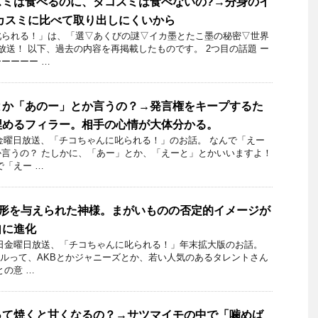
スミは食べるのに、タコスミは食べないの?→分身のイ
カスミに比べて取り出しにくいから
られる！」​は、「選▽あくびの謎▽イカ墨とたこ墨の秘密▽世界
放送！ 以下、過去の内容を再掲載したものです。 2つ目の話題 ー
ーーーー …
とか「あのー」とか言うの？→発言権をキープするた
埋めるフィラー。相手の心情が大体分かる。
6日金曜日放送、「チコちゃんに叱られる！」のお話。 なんで「えー
言うの？ たしかに、「あー」とか、「えーと」とかいいますよ！
で「えー …
→形を与えられた神様。まがいものの否定的イメージが
自に進化
月21日金曜日放送、「チコちゃんに叱られる！」年末拡大版のお話。
ドルって、AKBとかジャニーズとか、若い人気のあるタレントさん
との意 …
って焼くと甘くなるの？→サツマイモの中で「噛めば