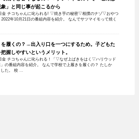
現象」と同じ事が起こるから
21日金 チコちゃんに叱られる! ▽焼き芋の秘密▽相撲のナゾ▽おやつ
 2022年10月21日の番組内容を紹介。 なんでサツマイモって焼く
きを履くの？→出入り口を一つにするため。子どもた
を把握しやすいというメリット。
11日金 チコちゃんに叱られる！「▽なぜ上ばきをはく▽ハリウッド
」の番組内容を紹介。 なんで学校で上履きを履くの？ たしか
した。 校 …