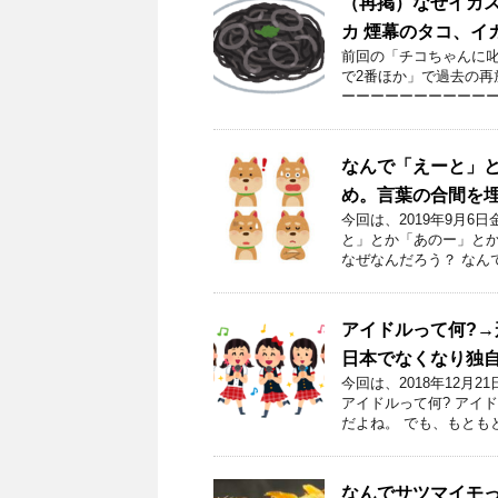
（再掲）なぜイカ
カ 煙幕のタコ、イ
前回の「チコちゃんに叱
で2番ほか」で過去の再
ーーーーーーーーーーー
なんで「えーと」
め。言葉の合間を
今回は、2019年9月
と」とか「あのー」とか
なぜなんだろう？ なん
アイドルって何?
日本でなくなり独
今回は、2018年12
アイドルって何? アイ
だよね。 でも、もとも
なんでサツマイモ