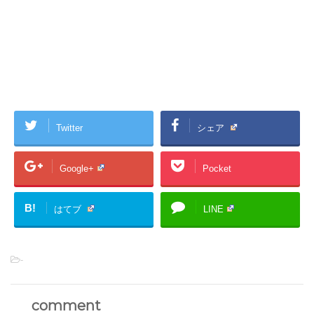
Twitter
シェア
Google+
Pocket
B!
はてブ
LINE
-
comment