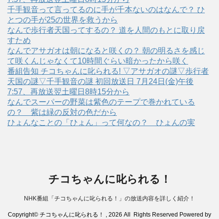
千手観音って言ってるのに手が千本ないのはなんで？ ひ
とつの手が25の世界を救うから
なんで歩行者天国ってするの？ 道を人間のもとに取り戻
すため
なんでアサガオは朝になると咲くの？ 朝の明るさを感じ
て咲くんじゃなくて10時間ぐらい暗かったから咲く
番組告知 チコちゃんに叱られる! ▽アサガオの謎▽歩行者
天国の謎▽千手観音の謎 初回放送日 7月24日(金)午後
7:57、再放送翌土曜日8時15分から
なんでスーパーの野菜は紫色のテープで巻かれている
の？ 紫は緑の反対の色だから
ひょんなことの「ひょん」って何なの？ ひょんの実
チコちゃんに叱られる！
NHK番組「チコちゃんに叱られる！」の放送内容を詳しく紹介！
Copyright© チコちゃんに叱られる！ , 2026 All Rights Reserved Powered by