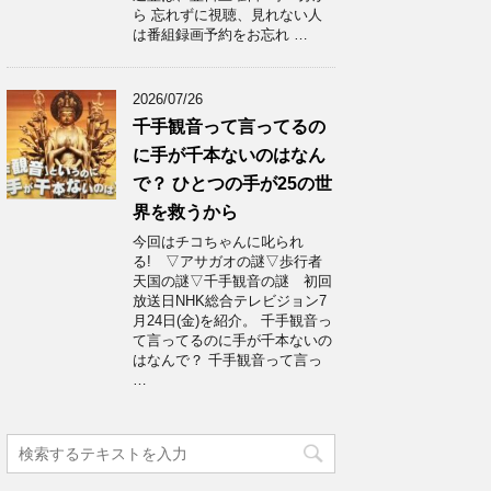
ら 忘れずに視聴、見れない人
は番組録画予約をお忘れ …
2026/07/26
千手観音って言ってるの
に手が千本ないのはなん
で？ ひとつの手が25の世
界を救うから
今回はチコちゃんに叱られ
る! ▽アサガオの謎▽歩行者
天国の謎▽千手観音の謎 初回
放送日NHK総合テレビジョン7
月24日(金)を紹介。 千手観音っ
て言ってるのに手が千本ないの
はなんで？ 千手観音って言っ
…