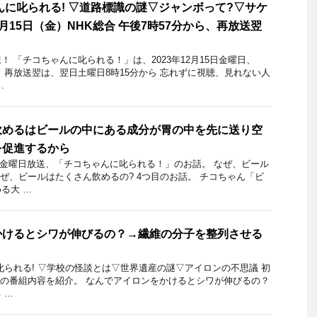
んに叱られる! ▽道路標識の謎▽ジャンボって?▽サケ
12月15日（金）NHK総合 午後7時57分から、再放送翌
 「チコちゃんに叱られる！」​は、2023年12月15日金曜日、
分～ 再放送翌は、翌日土曜日8時15分から 忘れずに視聴、見れない人
…
飲めるはビールの中にある成分が胃の中を先に送り空
を促進するから
28日金曜日放送、「チコちゃんに叱られる！」のお話。 なぜ、ビール
なぜ、ビールはたくさん飲めるの? 4つ目のお話。 チコちゃん「ビ
る大 …
かけるとシワが伸びるの？→繊維の分子を整列させる
叱られる! ▽学校の怪談とは▽世界遺産の謎▽アイロンの不思議 初
月7日の番組内容を紹介。 なんでアイロンをかけるとシワが伸びるの？
 …