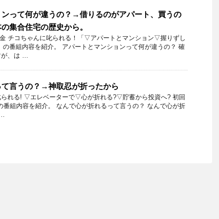
ョンって何が違うの？→借りるのがアパート、買うの
本の集合住宅の歴史から。
21日金 チコちゃんに叱られる！「▽アパートとマンション▽握りずし
」の番組内容を紹介。 アパートとマンションって何が違うの？ 確
が、は …
って言うの？→神取忍が折ったから
られる! ▽エレベーターで▽心が折れる?▽貯蓄から投資へ? 初回
月2日の番組内容を紹介。 なんで心が折れるって言うの？ なんで心が折
…