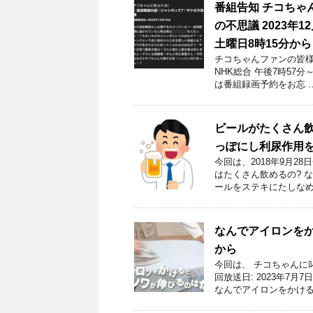
番組告知 チコちゃ
の不思議 2023年
土曜日8時15分から
チコちゃんファンの皆様！
NHK総合 午後7時57
は番組録画予約をお忘 
ビールがたくさん
っぽにし利尿作用
今回は、2018年9月
はたくさん飲めるの? 
ールをステキにたしなめ
なんでアイロンを
から
今回は、 チコちゃんに
回放送日: 2023年7
なんでアイロンをかける