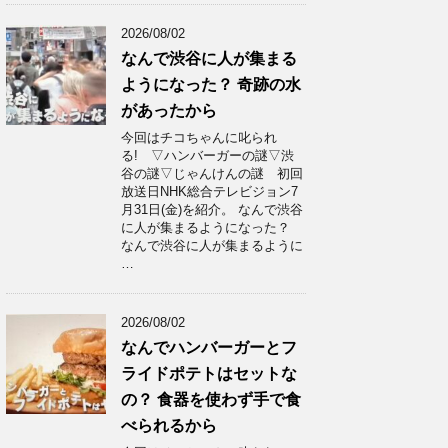
2026/08/02
なんで渋谷に人が集まる
ようになった？ 奇跡の水
があったから
今回はチコちゃんに叱られ
る! ▽ハンバーガーの謎▽渋
谷の謎▽じゃんけんの謎 初回
放送日NHK総合テレビジョン7
月31日(金)を紹介。 なんで渋谷
に人が集まるようになった？
なんで渋谷に人が集まるように
…
2026/08/02
なんでハンバーガーとフ
ライドポテトはセットな
の？ 食器を使わず手で食
べられるから