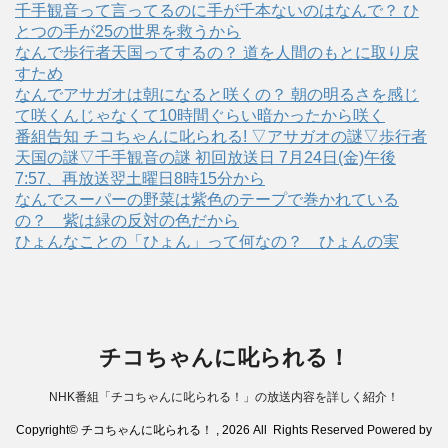
千手観音って言ってるのに手が千本ないのはなんで？ ひ
とつの手が25の世界を救うから
なんで歩行者天国ってするの？ 道を人間のもとに取り戻
すため
なんでアサガオは朝になると咲くの？ 朝の明るさを感じ
て咲くんじゃなくて10時間ぐらい暗かったから咲く
番組告知 チコちゃんに叱られる! ▽アサガオの謎▽歩行者
天国の謎▽千手観音の謎 初回放送日 7月24日(金)午後
7:57、再放送翌土曜日8時15分から
なんでスーパーの野菜は紫色のテープで巻かれている
の？ 紫は緑の反対の色だから
ひょんなことの「ひょん」って何なの？ ひょんの実
チコちゃんに叱られる！
NHK番組「チコちゃんに叱られる！」の放送内容を詳しく紹介！
Copyright© チコちゃんに叱られる！ , 2026 All Rights Reserved Powered by