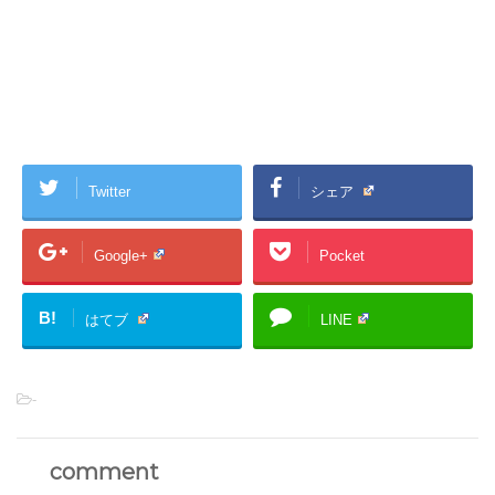
Twitter
シェア
Google+
Pocket
B!
はてブ
LINE
-
comment